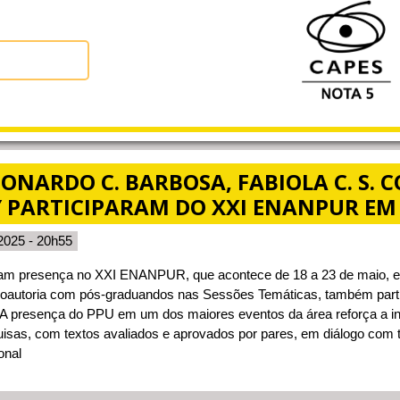
ONARDO C. BARBOSA, FABIOLA C. S. C
Y PARTICIPARAM DO XXI ENANPUR EM
2025 - 20h55
m presença no XXI ENANPUR, que acontece de 18 a 23 de maio, em
oautoria com pós-graduandos nas Sessões Temáticas, também part
 presença do PPU em um dos maiores eventos da área reforça a in
uisas, com textos avaliados e aprovados por pares, em diálogo com 
onal