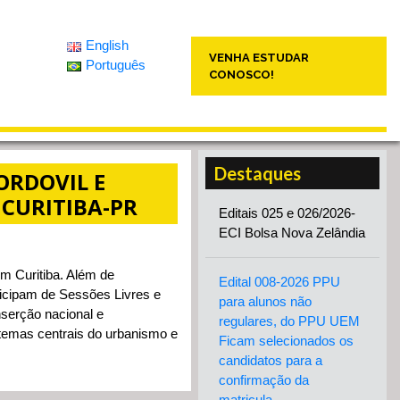
English
VENHA ESTUDAR
Português
CONOSCO!
Destaques
ORDOVIL E
 CURITIBA-PR
Editais 025 e 026/2026-
ECI Bolsa Nova Zelândia
 Curitiba. Além de
Edital 008-2026 PPU
icipam de Sessões Livres e
para alunos não
serção nacional e
regulares, do PPU UEM
temas centrais do urbanismo e
Ficam selecionados os
candidatos para a
confirmação da
matricula.