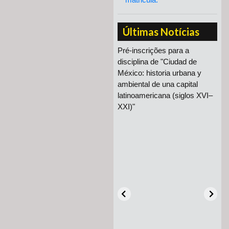
Últimas Notícias
do PPU participa
Pré-inscrições para a
sio Rede Planos
disciplina de "Ciudad de
 integra
México: historia urbana y
de livro
ambiental de una capital
latinoamericana (siglos XVI–
XXI)"
CAFÉ NO PPU 2026