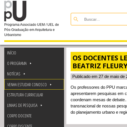
Search Button
Search
for:
Programa Associado UEM / UEL de
Pós-Graduação em Arquitetura e
Urbanismo
INÍCIO
OS DOCENTES LE
O PROGRAMA
BEATRIZ FLEUR
NOTÍCIAS
Publicado em 27 de maio de 
VENHA ESTUDAR CONOSCO
Os professores do PPU marca
apresentarem pesquisas em c
ESTRUTURA CURRICULAR
coordenam mesas de debate. A
LINHAS DE PESQUISA
transnacional de nossas pesq
do planejamento urbano e regi
CORPO DOCENTE
CORPO DISCENTE