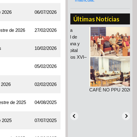
e 2026
06/07/2026
Últimas Notícias
stre de 2026
cipa
Pré-inscrições para a
27/02/2026
anos
disciplina de "Ciudad de
México: historia urbana y
s
10/02/2026
ambiental de una capital
latinoamericana (siglos XVI–
XXI)"
05/02/2026
e 2026
02/02/2026
CAFÉ NO PPU 2026!
estre de 2025
04/08/2025
19º
com
deb
e 2025
07/07/2025
cid