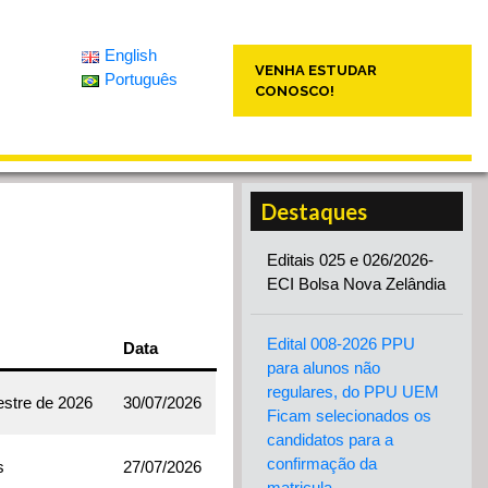
English
VENHA ESTUDAR
Português
CONOSCO!
Destaques
Editais 025 e 026/2026-
ECI Bolsa Nova Zelândia
Edital 008-2026 PPU
Data
para alunos não
regulares, do PPU UEM
estre de 2026
30/07/2026
Ficam selecionados os
candidatos para a
confirmação da
s
27/07/2026
matricula.