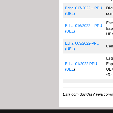
Edital 017/2022 – PPU
Div
(UEL)
sem
Est
Edital 016/2022 – PPU
Esp
(UEL)
UEM
Edital 003/2022-PPU
Can
(UEL)
Est
Edital 01/2022 PPU
Esp
(UEL
)
UE
*Re
Está com duvidas? Veja como