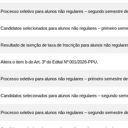
Processo seletivo para alunos não regulares – segundo semestre d
Candidatos selecionados para alunos não regulares – primeiro seme
Professora do PPU parti
do II Simpósio Rede Pl
de Bairros e integra
Resultado de isenção de taxa de Inscrição para alunos não regulare
lançamento de livro
Altera o item b do Art. 3º do Edital Nº 001/2026-PPU.
Processo seletivo para alunos não regulares – primeiro semestre d
PROFESSORA ELOÍSA
Candidatos selecionados para alunos não regulares – segundo sem
RODRIGUES E
DOUTORANDA LARISSA
Processo seletivo para alunos não regulares – segundo semestre d
FONTOURA
REPRESENTAM O
PPU/UEL NO IX CINCCI, EM