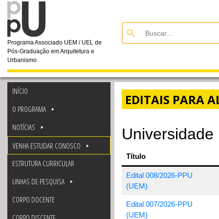
Search Button
Search
for:
Programa Associado UEM / UEL de
Pós-Graduação em Arquitetura e
Urbanismo
INÍCIO
EDITAIS PARA 
O PROGRAMA
NOTÍCIAS
Universidade
VENHA ESTUDAR CONOSCO
Título
ESTRUTURA CURRICULAR
Edital 008/2026-PPU
LINHAS DE PESQUISA
(UEM)
CORPO DOCENTE
Edital 007/2026-PPU
(UEM)
CORPO DISCENTE