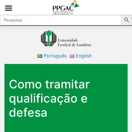
Search Bu
Search
for:
Português
English
Como tramitar
qualificação e
defesa