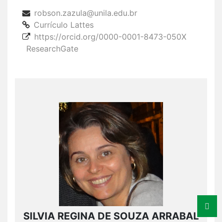
robson.zazula@unila.edu.br
Currículo Lattes
https://orcid.org/0000-0001-8473-050X
ResearchGate
SILVIA REGINA DE SOUZA ARRABAL