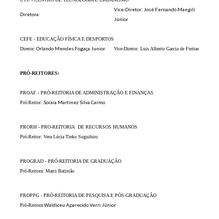
Vice-Diretor: José Fernando Mangili
Diretora:
Júnior
CEFE - EDUCAÇÃO FÍSICA E DESPORTOS
Orlando Mendes Fogaça Junior
Diretor:
Vice-Diretor: Luis Alberto Garcia de Freitas
PRÓ-REITORES:
PROAF - PRÓ-REITORIA DE ADMINISTRAÇÃO E FINANÇAS
Soraia Martinez Silva Carmo
Pró-Reitor:
PRORH - PRO-REITORIA DE RECURSOS HUMANOS
Pró-Reitor: Vera Lúcia Tieko Suguihiro
PROGRAD - PRÓ-REITORIA DE GRADUAÇÃO
Pró-Reitora: Marci Batistão
PROPPG - PRÓ-REITORIA DE PESQUISA E PÓS-GRADUAÇÃO
Waldiceu Aparecido Verri Júnior
Pró-Reitora: