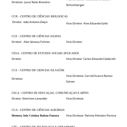
Diretora: Laura Tadei Brandini
Schlumberger
CCB - CENTRO DE CIÊNCIAS BIOLOGICAS
Diretor: João Antonio Zequi
Vice-Diretor: Alex Eduardo Gallo
CCE - CENTRO DE CIÊNCIAS EXATAS
:
Diretor
Alan Salvany Felinto
Vice-Diretor:
CESA - CENTRO DE ESTUDOS SOCIAIS APLICADOS
Diretor:
Vice-Diretor: Carlos Eduardo Caldarelli
CCS - CENTRO DE CIENCIAS DA SAÚDE
Vice-Diretora: CarrieChueire Ramos
Diretora:
Galvan
CECA - CENTRO DE EDUCAÇAO, COMUNICAÇAO E ARTES
Diretor: Edmilson Lenardão
Vice-Diretora:
CCA - CENTRO DE CIÊNCIAS AGRÁRIAS
Vice-Diretora: Patrícia Mendes Pereira
Diretora: Inês Cristina Batista
Fonseca
CTU - CENTRO DE TECNOLOGIA E URBANISMO