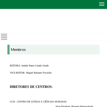
Abr
me
de
nav
Membros
REITORA: Andréa Name Colado Simão
VICE-REITOR: Miguel Belinatti Piccirillo
DIRETORES DE CENTROS:
CCH - CENTRO DE LETRAS E CIÊNCIAS HUMANAS
Vice-Diretora: Renata Schevisbiski