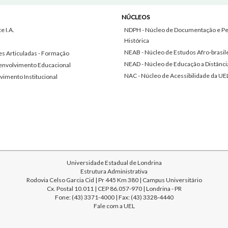
NÚCLEOS
 I.A.
NDPH - Núcleo de Documentação e Pe
Histórica
NEAB - Núcleo de Estudos Afro-brasil
s Articuladas - Formação
NEAD - Núcleo de Educação a Distânci
envolvimento Educacional
NAC - Núcleo de Acessibilidade da UE
vimento Institucional
Universidade Estadual de Londrina
Estrutura Administrativa
Rodovia Celso Garcia Cid | Pr 445 Km 380 | Campus Universitário
Cx. Postal 10.011 | CEP 86.057-970 | Londrina - PR
Fone: (43) 3371-4000 | Fax: (43) 3328-4440
Fale com a UEL