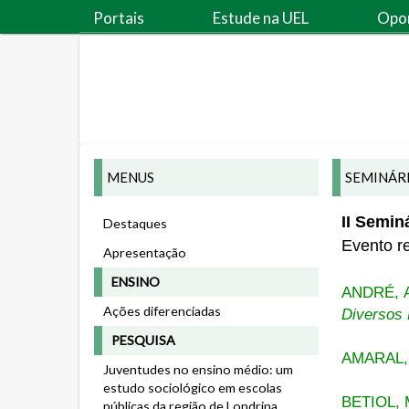
Portais
Estude na UEL
Opo
MENUS
SEMINÁRI
II Semin
Destaques
Evento r
Apresentação
ENSINO
ANDRÉ, A
Ações diferenciadas
Diversos
PESQUISA
AMARAL, 
Juventudes no ensino médio: um
estudo sociológico em escolas
BETIOL, 
públicas da região de Londrina