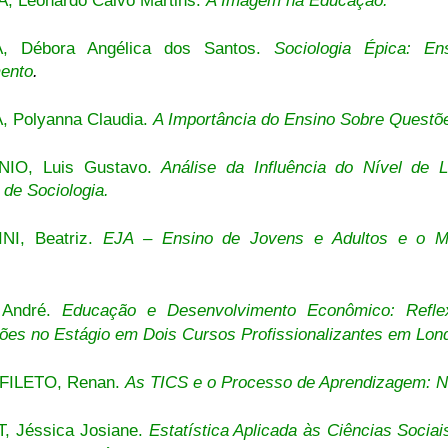
 Leonardo Calvo Martins.
A Imagem na Educação.
, Débora Angélica dos Santos.
Sociologia Épica: En
ento
.
, Polyanna Claudia.
A Importância do Ensino Sobre Questõ
NIO, Luis Gustavo.
Análise da Influência do Nível de
a de Sociologia
.
NI, Beatriz.
EJA – Ensino de Jovens e Adultos e o Me
 André.
Educação e Desenvolvimento Econômico: Refle
es no Estágio em Dois Cursos Profissionalizantes em Lond
FILETO, Renan.
As TICS e o Processo de Aprendizagem: N
, Jéssica Josiane.
Estatística Aplicada às Ciências Soci