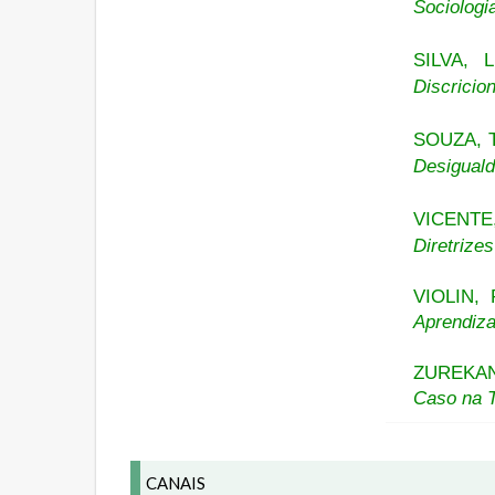
Sociologi
SILVA, 
Discricio
SOUZA, T
Desiguald
VICENTE,
Diretrize
VIOLIN, 
Aprendiza
ZUREKAN
Caso na T
CANAIS