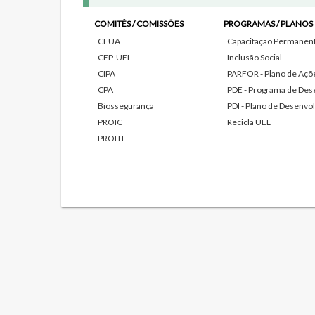
COMITÊS / COMISSÕES
PROGRAMAS / PLANOS
CEUA
Capacitação Permanente
CEP-UEL
Inclusão Social
CIPA
PARFOR - Plano de Açõe
CPA
PDE - Programa de Des
Biossegurança
PDI - Plano de Desenvol
PROIC
Recicla UEL
PROITI