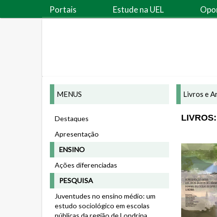
Portais
Estude na UEL
Opo
MENUS
Livros e A
LIVROS:
Destaques
Apresentação
ENSINO
Ações diferenciadas
PESQUISA
Juventudes no ensino médio: um
estudo sociológico em escolas
públicas da região de Londrina