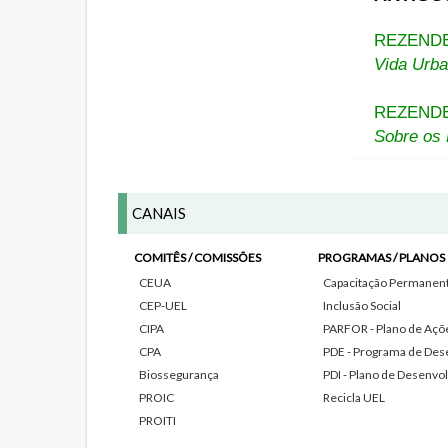
REZENDE,
Vida Urba
REZENDE,
Sobre os 
CANAIS
COMITÊS / COMISSÕES
PROGRAMAS / PLANOS
CEUA
Capacitação Permanente
CEP-UEL
Inclusão Social
CIPA
PARFOR - Plano de Açõe
CPA
PDE - Programa de Des
Biossegurança
PDI - Plano de Desenvol
PROIC
Recicla UEL
PROITI