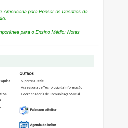
te-Americana para Pensar os Desafios da
io.
emporânea para o Ensino Médio: Notas
OUTROS
squisa
Suporte a Rede
Assessoria de Tecnologia da Informação
eiros
Coordenadoria de Comunicação Social
a
L
Fale com o Reitor
Agenda do Reitor