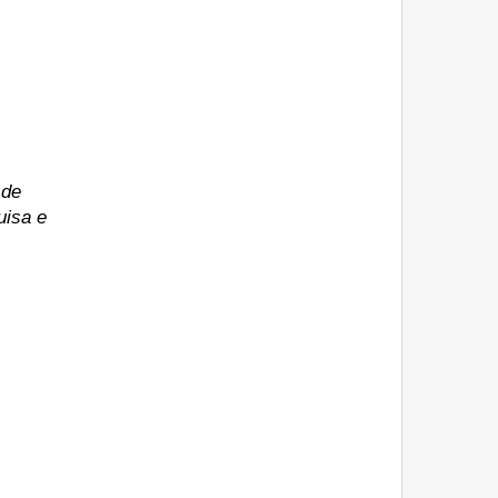
 de
uisa e