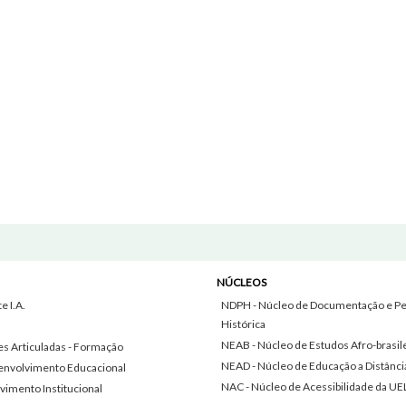
NÚCLEOS
 I.A.
NDPH - Núcleo de Documentação e Pe
Histórica
NEAB - Núcleo de Estudos Afro-brasil
s Articuladas - Formação
NEAD - Núcleo de Educação a Distânci
envolvimento Educacional
NAC - Núcleo de Acessibilidade da UE
vimento Institucional