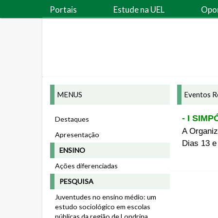
Portais
Estude na UEL
Opo
MENUS
Eventos R
- I SI
Destaques
A Organiz
Apresentação
Dias 13 e
ENSINO
Ações diferenciadas
PESQUISA
Juventudes no ensino médio: um
estudo sociológico em escolas
públicas da região de Londrina