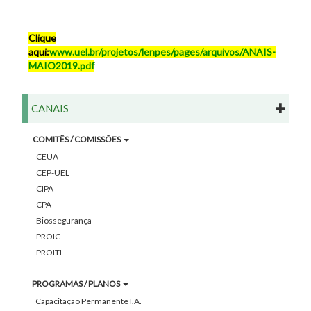
Clique
aqui:
www.uel.br/projetos/lenpes/pages/arquivos/ANAIS-
MAIO2019.pdf
CANAIS
COMITÊS / COMISSÕES
CEUA
CEP-UEL
CIPA
CPA
Biossegurança
PROIC
PROITI
PROGRAMAS / PLANOS
Capacitação Permanente I.A.