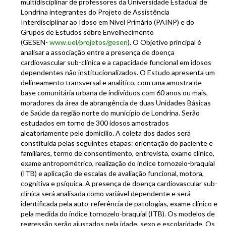
multidisciplinar de professores da Universidade Estadual de
Londrina integrantes do Projeto de Assistência
Interdisciplinar ao Idoso em Nível Primário (PAINP) e do
Grupos de Estudos sobre Envelhecimento
(GESEN-
www.uel/projetos/gesen
). O Objetivo principal é
analisar a associação entre a presença de doença
cardiovascular sub-clínica e a capacidade funcional em idosos
dependentes não institucionalizados. O Estudo apresenta um
delineamento transversal e analítico, com uma amostra de
base comunitária urbana de indivíduos com 60 anos ou mais,
moradores da área de abrangência de duas Unidades Básicas
de Saúde da região norte do município de Londrina. Serão
estudados em torno de 300 idosos amostrados
aleatoriamente pelo domicílio. A coleta dos dados será
constituída pelas seguintes etapas: orientação do paciente e
familiares, termo de consentimento, entrevista, exame clínico,
exame antropométrico, realização do índice tornozelo-braquial
(ITB) e aplicação de escalas de avaliação funcional, motora,
cognitiva e psíquica. A presença de doença cardiovascular sub-
clínica será analisada como variável dependente e será
identificada pela auto-referência de patologias, exame clínico e
pela medida do índice tornozelo-braquial (ITB). Os modelos de
regressão serão ajustados pela idade, sexo e escolaridade. Os