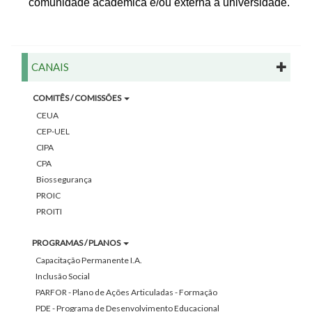
comunidade acadêmica e/ou externa à universidade.
CANAIS
COMITÊS / COMISSÕES
CEUA
CEP-UEL
CIPA
CPA
Biossegurança
PROIC
PROITI
PROGRAMAS / PLANOS
Capacitação Permanente I.A.
Inclusão Social
PARFOR - Plano de Ações Articuladas - Formação
PDE - Programa de Desenvolvimento Educacional