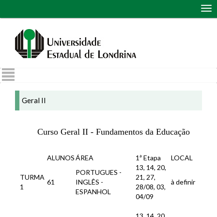
Abr
me
de
nav
Geral II
Curso Geral II - Fundamentos da Educação
ALUNOS
ÁREA
1ª Etapa
LOCAL
13, 14, 20,
PORTUGUES -
TURMA
21, 27,
61
INGLÊS -
à definir
1
28/08, 03,
ESPANHOL
04/09
13, 14, 20,