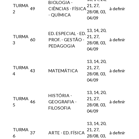
BIOLOGIA -
TURMA
21, 27,
49
CIÊNCIAS - FÍSICA
à definir
2
28/08, 03,
- QUÍMICA
04/09
13, 14, 20,
ED. ESPECIAL - ED.
TURMA
21, 27,
60
PROF. - GESTÃO -
à definir
3
28/08, 03,
PEDAGOGIA
04/09
13, 14, 20,
TURMA
21, 27,
43
MATEMÁTICA
à definir
4
28/08, 03,
04/09
13, 14, 20,
HISTÓRIA -
TURMA
21, 27,
46
GEOGRAFIA -
à definir
5
28/08, 03,
FILOSOFIA
04/09
13, 14, 20,
TURMA
21, 27,
37
ARTE - ED. FÍSICA
à definir
6
28/08, 03,