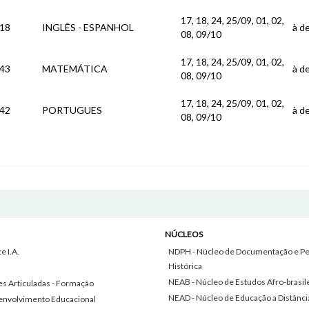
17, 18, 24, 25/09, 01, 02,
18
INGLÊS - ESPANHOL
à de
08, 09/10
17, 18, 24, 25/09, 01, 02,
43
MATEMÁTICA
à de
08, 09/10
17, 18, 24, 25/09, 01, 02,
42
PORTUGUES
à de
08, 09/10
NÚCLEOS
 I.A.
NDPH - Núcleo de Documentação e Pe
Histórica
NEAB - Núcleo de Estudos Afro-brasil
s Articuladas - Formação
NEAD - Núcleo de Educação a Distânci
envolvimento Educacional