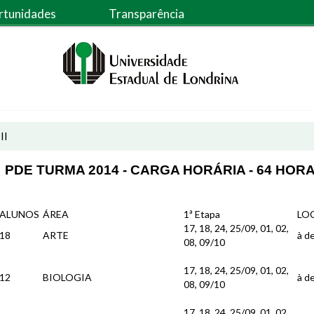
rtunidades
Transparência
II
PDE TURMA 2014 - CARGA HORÁRIA - 64 HORA
ALUNOS
ÁREA
1ª Etapa
LO
17, 18, 24, 25/09, 01, 02,
18
ARTE
à de
08, 09/10
17, 18, 24, 25/09, 01, 02,
12
BIOLOGIA
à de
08, 09/10
17, 18, 24, 25/09, 01, 02,