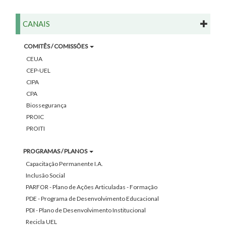
CANAIS
COMITÊS / COMISSÕES
CEUA
CEP-UEL
CIPA
CPA
Biossegurança
PROIC
PROITI
PROGRAMAS / PLANOS
Capacitação Permanente I.A.
Inclusão Social
PARFOR - Plano de Ações Articuladas - Formação
PDE - Programa de Desenvolvimento Educacional
PDI - Plano de Desenvolvimento Institucional
Recicla UEL