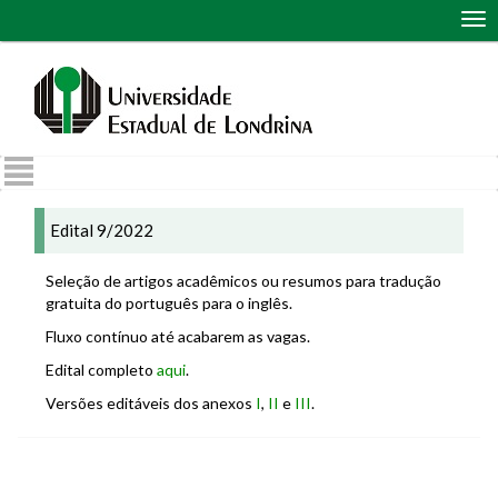
Abr
me
de
nav
Edital 9/2022
Seleção de artigos acadêmicos ou resumos para tradução
gratuita do português para o inglês.
Fluxo contínuo até acabarem as vagas.
Edital completo
aqui
.
Versões editáveis dos anexos
I
,
II
e
III
.