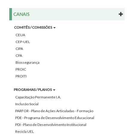
CANAIS
COMITÊS / COMISSÕES
CEUA
CEP-UEL
CIPA
CPA
Biossegurança
PROIC
PROITI
PROGRAMAS / PLANOS
Capacitação Permanente I.A.
Inclusão Social
PARFOR - Plano de Ações Articuladas - Formação
PDE - Programa de Desenvolvimento Educacional
PDI - Plano de Desenvolvimento Institucional
Recicla UEL