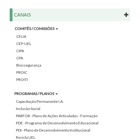
CANAIS
COMITÊS / COMISSÕES
CEUA
CEP-UEL
CIPA
CPA
Biossegurança
PROIC
PROITI
PROGRAMAS / PLANOS
Capacitação Permanente I.A.
Inclusão Social
PARFOR - Plano de Ações Articuladas - Formação
PDE - Programa de Desenvolvimento Educacional
PDI - Plano de Desenvolvimento Institucional
Recicla UEL