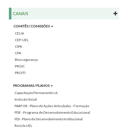
CANAIS
COMITÊS / COMISSÕES
CEUA
CEP-UEL
CIPA
CPA
Biossegurança
PROIC
PROITI
PROGRAMAS / PLANOS
Capacitação Permanente I.A.
Inclusão Social
PARFOR - Plano de Ações Articuladas - Formação
PDE - Programa de Desenvolvimento Educacional
PDI - Plano de Desenvolvimento Institucional
Recicla UEL