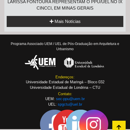
LARISSA FONTOURA REPRESENTAM O PPU/UEL NO IX
CINCCI, EM MINAS GERAIS
Mais Notícias
Programa Associado UEM / UEL de Pós-Graduação em Arquitetura e
Urbanismo
Endereços:
Universidade Estadual de Maringá – Bloco 032
Universidade Estadual de Londrina – CTU
Contato:
UEM:
sec-ppu@uem.br
UEL:
spgctu@uel.br