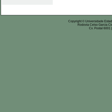
Copyright © Universidade Estad
Rodovia Celso Garcia Cid
Cx. Postal 6001 