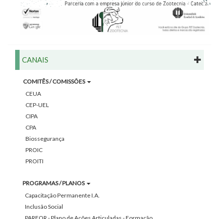
CANAIS
COMITÊS / COMISSÕES
CEUA
CEP-UEL
CIPA
CPA
Biossegurança
PROIC
PROITI
PROGRAMAS / PLANOS
Capacitação Permanente I.A.
Inclusão Social
PARFOR - Plano de Ações Articuladas - Formação