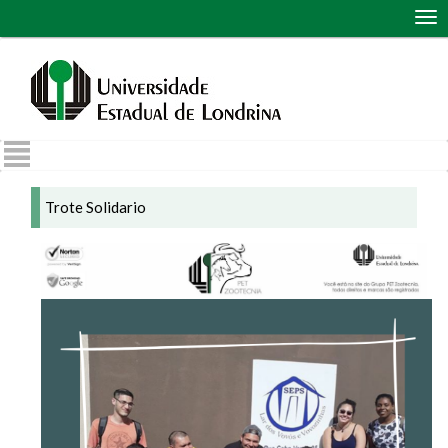
Abr
me
de
nav
Trote Solidario