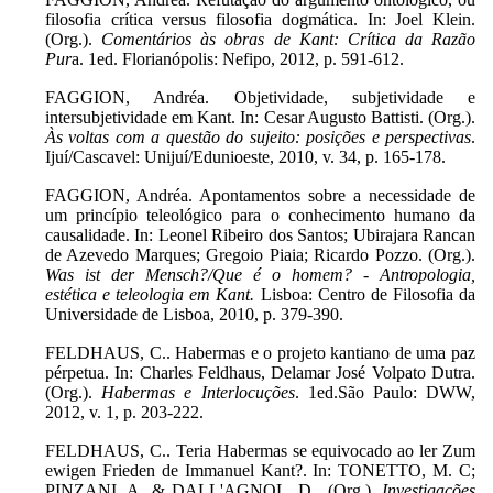
filosofia crítica versus filosofia dogmática. In: Joel Klein.
(Org.).
Comentários às obras de Kant: Crítica da Razão
Pur
a. 1ed. Florianópolis: Nefipo, 2012, p. 591-612.
FAGGION, Andréa. Objetividade, subjetividade e
intersubjetividade em Kant. In: Cesar Augusto Battisti. (Org.).
Às voltas com a questão do sujeito: posições e perspectivas
.
Ijuí/Cascavel: Unijuí/Edunioeste, 2010, v. 34, p. 165-178.
FAGGION, Andréa. Apontamentos sobre a necessidade de
um princípio teleológico para o conhecimento humano da
causalidade. In: Leonel Ribeiro dos Santos; Ubirajara Rancan
de Azevedo Marques; Gregoio Piaia; Ricardo Pozzo. (Org.).
Was ist der Mensch?/Que é o homem? - Antropologia,
estética e teleologia em Kant.
Lisboa: Centro de Filosofia da
Universidade de Lisboa, 2010, p. 379-390.
FELDHAUS, C.. Habermas e o projeto kantiano de uma paz
pérpetua. In: Charles Feldhaus, Delamar José Volpato Dutra.
(Org.).
Habermas e Interlocuções
. 1ed.São Paulo: DWW,
2012, v. 1, p. 203-222.
FELDHAUS, C.. Teria Habermas se equivocado ao ler Zum
ewigen Frieden de Immanuel Kant?. In: TONETTO, M. C;
PINZANI, A. & DALL'AGNOL, D.. (Org.).
Investigações