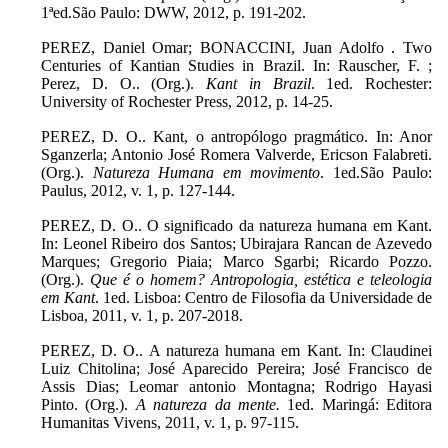
1ªed.São Paulo: DWW, 2012, p. 191-202.
PEREZ, Daniel Omar; BONACCINI, Juan Adolfo .
Two
Centuries of Kantian Studies in Brazil.
In: Rauscher, F. ;
Perez, D. O.. (Org.).
Kant in Brazil
.
1ed. Rochester:
University of Rochester Press, 2012, p. 14-25.
PEREZ, D. O.. Kant, o antropólogo pragmático. In: Anor
Sganzerla; Antonio José Romera Valverde, Ericson Falabreti.
(Org.).
Natureza Humana em movimento
. 1ed.São Paulo:
Paulus, 2012, v. 1, p. 127-144.
PEREZ, D. O.. O significado da natureza humana em Kant.
In: Leonel Ribeiro dos Santos; Ubirajara Rancan de Azevedo
Marques; Gregorio Piaia; Marco Sgarbi; Ricardo Pozzo.
(Org.).
Que é o homem? Antropologia, estética e teleologia
em Kant
. 1ed. Lisboa: Centro de Filosofia da Universidade de
Lisboa, 2011, v. 1, p. 207-2018.
PEREZ, D. O.. A natureza humana em Kant. In: Claudinei
Luiz Chitolina; José Aparecido Pereira; José Francisco de
Assis Dias; Leomar antonio Montagna; Rodrigo Hayasi
Pinto. (Org.).
A natureza da mente.
1ed. Maringá: Editora
Humanitas Vivens, 2011, v. 1, p. 97-115.