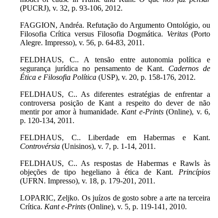
(PUCRJ), v. 32, p. 93-106, 2012.
FAGGION, Andréa. Refutação do Argumento Ontológio, ou
Filosofia Crítica versus Filosofia Dogmática.
Veritas
(Porto
Alegre. Impresso), v. 56, p. 64-83, 2011.
FELDHAUS, C.. A tensão entre autonomia política e
segurança jurídica no pensamento de Kant.
Cadernos de
Ética e Filosofia Política
(USP), v. 20, p. 158-176, 2012.
FELDHAUS, C.. As diferentes estratégias de enfrentar a
controversa posição de Kant a respeito do dever de não
mentir por amor à humanidade.
Kant e-Prints
(Online), v. 6,
p. 120-134, 2011.
FELDHAUS, C.. Liberdade em Habermas e Kant.
Controvérsia
(Unisinos), v. 7, p. 1-14, 2011.
FELDHAUS, C.. As respostas de Habermas e Rawls às
objeções de tipo hegeliano à ética de Kant.
Princípios
(UFRN. Impresso), v. 18, p. 179-201, 2011.
LOPARIC, Zeljko. Os juízos de gosto sobre a arte na terceira
Crítica.
Kant e-Prints
(Online), v. 5, p. 119-141, 2010.