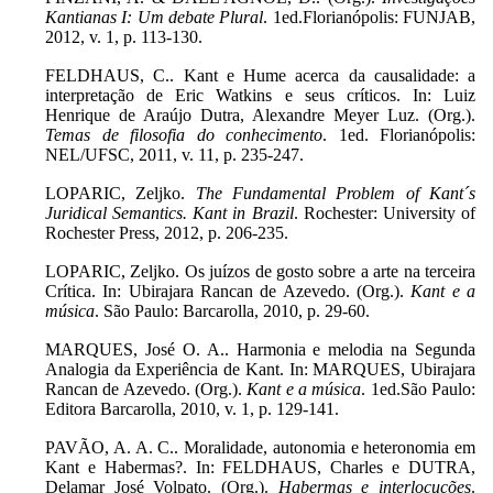
Kantianas I: Um debate Plural
. 1ed.Florianópolis: FUNJAB,
2012, v. 1, p. 113-130.
FELDHAUS, C.. Kant e Hume acerca da causalidade: a
interpretação de Eric Watkins e seus críticos. In: Luiz
Henrique de Araújo Dutra, Alexandre Meyer Luz. (Org.).
Temas de filosofia do conhecimento
.
1ed. Florianópolis:
NEL/UFSC, 2011, v. 11, p. 235-247.
LOPARIC, Zeljko.
The Fundamental Problem of Kant´s
Juridical Semantics. Kant in Brazil
. Rochester: University of
Rochester Press, 2012, p. 206-235.
LOPARIC, Zeljko.
Os juízos de gosto sobre a arte na terceira
Crítica. In: Ubirajara Rancan de Azevedo. (Org.).
Kant e a
música
. São Paulo: Barcarolla, 2010, p. 29-60.
MARQUES, José O. A.. Harmonia e melodia na Segunda
Analogia da Experiência de Kant. In: MARQUES, Ubirajara
Rancan de Azevedo. (Org.).
Kant e a música
. 1ed.São Paulo:
Editora Barcarolla, 2010, v. 1, p. 129-141.
PAVÃO, A. A. C.. Moralidade, autonomia e heteronomia em
Kant e Habermas?. In: FELDHAUS, Charles e DUTRA,
Delamar José Volpato. (Org.).
Habermas e interlocuções
.