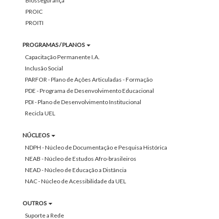
Biossegurança
PROIC
PROITI
PROGRAMAS / PLANOS
Capacitação Permanente I.A.
Inclusão Social
PARFOR - Plano de Ações Articuladas - Formação
PDE - Programa de Desenvolvimento Educacional
PDI - Plano de Desenvolvimento Institucional
Recicla UEL
NÚCLEOS
NDPH - Núcleo de Documentação e Pesquisa Histórica
NEAB - Núcleo de Estudos Afro-brasileiros
NEAD - Núcleo de Educação a Distância
NAC - Núcleo de Acessibilidade da UEL
OUTROS
Suporte a Rede