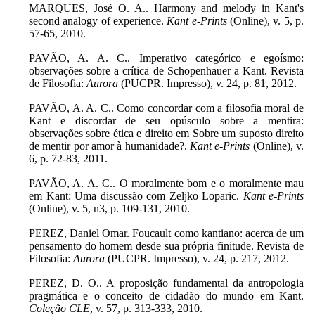
MARQUES, José O. A..
Harmony and melody in Kant's
second analogy of experience.
Kant e-Prints
(Online), v. 5, p.
57-65, 2010.
PAVÃO, A. A. C.. Imperativo categórico e egoísmo:
observações sobre a crítica de Schopenhauer a Kant. Revista
de Filosofia:
Aurora
(PUCPR. Impresso), v. 24, p. 81, 2012.
PAVÃO, A. A. C.. Como concordar com a filosofia moral de
Kant e discordar de seu opúsculo sobre a mentira:
observações sobre ética e direito em Sobre um suposto direito
de mentir por amor à humanidade?.
Kant e-Prints
(Online), v.
6, p. 72-83, 2011.
PAVÃO, A. A. C.. O moralmente bom e o moralmente mau
em Kant: Uma discussão com Zeljko Loparic.
Kant e-Prints
(Online), v. 5, n3, p. 109-131, 2010.
PEREZ, Daniel Omar. Foucault como kantiano: acerca de um
pensamento do homem desde sua própria finitude. Revista de
Filosofia:
Aurora
(PUCPR. Impresso), v. 24, p. 217, 2012.
PEREZ, D. O.. A proposição fundamental da antropologia
pragmática e o conceito de cidadão do mundo em Kant.
Coleção CLE
, v. 57, p. 313-333, 2010.