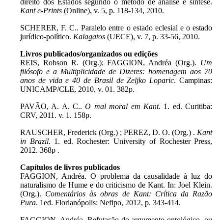
direito dos Estados segundo o método de análise e síntese.
Kant e-Prints
(Online), v. 5, p. 118-134, 2010.
SCHERER, F. C.. Paralelo entre o estado eclesial e o estado
jurídico-político.
Kalagatos
(UECE), v. 7, p. 33-56, 2010.
Livros publicados/organizados ou edições
REIS, Robson R. (Org.); FAGGION, Andréa (Org.).
Um
filósofo e a Multiplicidade de Dizeres: homenagem aos 70
anos de vida e 40 de Brasil de Zeljko Loparic
. Campinas:
UNICAMP/CLE, 2010. v. 01. 382p.
PAVÃO, A. A. C..
O mal moral em Kant
. 1. ed.
Curitiba:
CRV, 2011. v. 1. 158p.
RAUSCHER, Frederick (Org.) ; PEREZ, D. O. (Org.)
.
Kant
in Brazil
. 1. ed. Rochester: University of Rochester Press,
2012.
368p .
Capítulos de livros publicados
FAGGION, Andréa. O problema da causalidade à luz do
naturalismo de Hume e do criticismo de Kant. In: Joel Klein.
(Org.).
Comentários às obras de Kant: Crítica da Razão
Pura
. 1ed. Florianópolis: Nefipo, 2012, p. 343-414.
FAGGION, Andréa. Refutação do argumento ontológico, ou