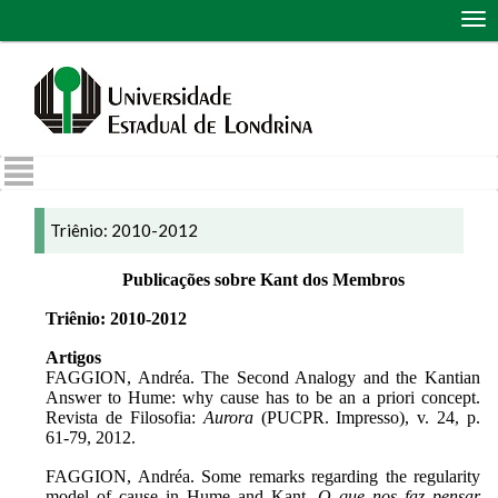
Abr
me
de
nav
Triênio: 2010-2012
Publicações sobre Kant dos Membros
Triênio: 2010-2012
Artigos
FAGGION, Andréa. The Second Analogy and the Kantian
Answer to Hume: why cause has to be an a priori concept.
Revista de Filosofia:
Aurora
(PUCPR. Impresso), v. 24, p.
61-79, 2012.
FAGGION, Andréa.
Some remarks regarding the regularity
model of cause in Hume and Kant.
O que nos faz pensar