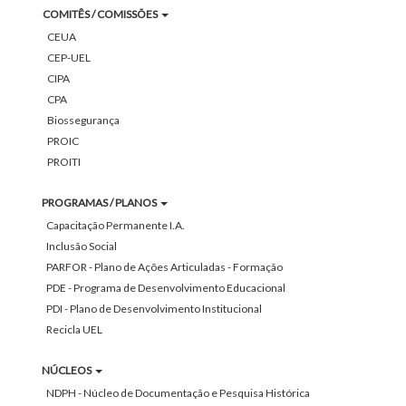
COMITÊS / COMISSÕES
CEUA
CEP-UEL
CIPA
CPA
Biossegurança
PROIC
PROITI
PROGRAMAS / PLANOS
Capacitação Permanente I.A.
Inclusão Social
PARFOR - Plano de Ações Articuladas - Formação
PDE - Programa de Desenvolvimento Educacional
PDI - Plano de Desenvolvimento Institucional
Recicla UEL
NÚCLEOS
NDPH - Núcleo de Documentação e Pesquisa Histórica