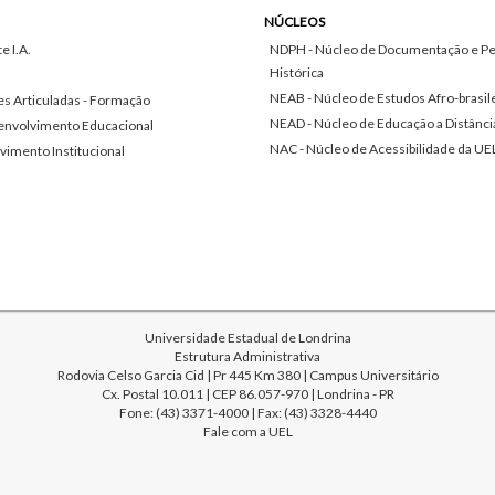
NÚCLEOS
 I.A.
NDPH - Núcleo de Documentação e Pe
Histórica
NEAB - Núcleo de Estudos Afro-brasil
s Articuladas - Formação
NEAD - Núcleo de Educação a Distânci
envolvimento Educacional
NAC - Núcleo de Acessibilidade da UE
vimento Institucional
Universidade Estadual de Londrina
Estrutura Administrativa
Rodovia Celso Garcia Cid | Pr 445 Km 380 | Campus Universitário
Cx. Postal 10.011 | CEP 86.057-970 | Londrina - PR
Fone: (43) 3371-4000 | Fax: (43) 3328-4440
Fale com a UEL