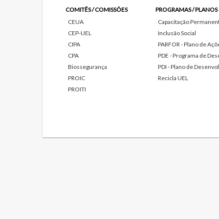
COMITÊS / COMISSÕES
PROGRAMAS / PLANOS
CEUA
Capacitação Permanente
CEP-UEL
Inclusão Social
CIPA
PARFOR - Plano de Açõe
CPA
PDE - Programa de Des
Biossegurança
PDI - Plano de Desenvol
PROIC
Recicla UEL
PROITI