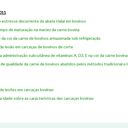
011
o estresse decorrente do abate Halal em bovinos
empo de maturação na maciez da carne bovina
e da cor da carne de bovinos armazenada sob refrigeração
de lesão em carcaças de bovinos de corte
da administração subcutânea de vitaminas A, D3, E na cor da carne bovina
de qualidade da carne de bovinos abatidos pelos métodos tradicional e 
de lesões em carcaças bovinas
da idade sobre as características das carcaças bovinas