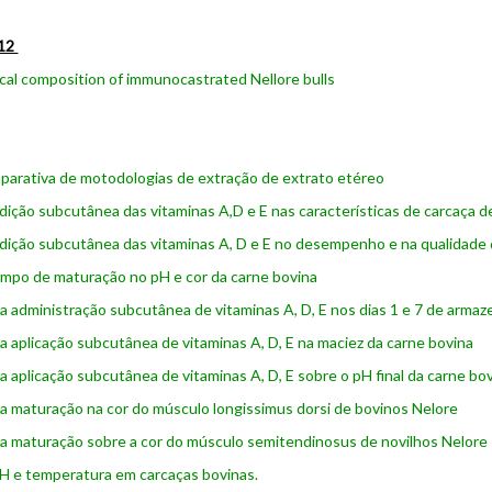
012
al composition of immunocastrated Nellore bulls
parativa de motodologias de extração de extrato etéreo
adição subcutânea das vitaminas A,D e E nas características de carcaça d
adição subcutânea das vitaminas A, D e E no desempenho e na qualidade
empo de maturação no pH e cor da carne bovina
da administração subcutânea de vitaminas A, D, E nos dias 1 e 7 de arma
da aplicação subcutânea de vitaminas A, D, E na maciez da carne bovina
da aplicação subcutânea de vitaminas A, D, E sobre o pH final da carne bo
da maturação na cor do músculo longissimus dorsi de bovinos Nelore
da maturação sobre a cor do músculo semitendinosus de novilhos Nelore
H e temperatura em carcaças bovinas.