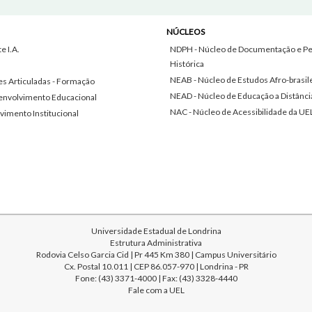
NÚCLEOS
 I.A.
NDPH - Núcleo de Documentação e Pe
Histórica
NEAB - Núcleo de Estudos Afro-brasil
s Articuladas - Formação
NEAD - Núcleo de Educação a Distânci
envolvimento Educacional
NAC - Núcleo de Acessibilidade da UE
vimento Institucional
Universidade Estadual de Londrina
Estrutura Administrativa
Rodovia Celso Garcia Cid | Pr 445 Km 380 | Campus Universitário
Cx. Postal 10.011 | CEP 86.057-970 | Londrina - PR
Fone: (43) 3371-4000 | Fax: (43) 3328-4440
Fale com a UEL