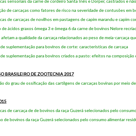
icas sensoriais da carne de cordeiro Santa Inês e Dorper, castrados e nã
ção de carcaças como fatores de risco na severidade de contusões em 
icas de carcaças de novilhos em pastagens de capim marandu e capim co
de ácidos graxos ômega 3 e ômega 6 da carne de bovinos Nelore recri
 afetam a qualidade da carcaça relacionados ao peso de meia-carcaça qu
 de suplementação para bovinos de corte: características de carcaça
 de suplementação para bovinos criados a pasto: efeitos na composição
O BRASILEIRO DE ZOOTECNIA 2017
o do grau de ossificação das cartilgens de carcaças bovinas por meio
015
icas de carcaça de de bovinos da raça Guzerá selecionados pelo consumo
de bovinos da raça Guzerá selecionados pelo consumo alimentar resid