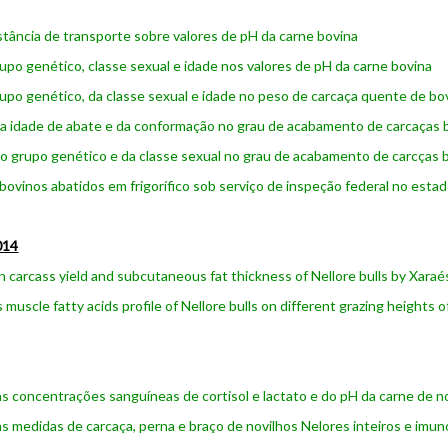
istância de transporte sobre valores de pH da carne bovina
rupo genético, classe sexual e idade nos valores de pH da carne bovina
rupo genético, da classe sexual e idade no peso de carcaça quente de bo
da idade de abate e da conformação no grau de acabamento de carcaças 
do grupo genético e da classe sexual no grau de acabamento de carcças 
bovinos abatidos em frigorífico sob serviço de inspeção federal no esta
014
n carcass yield and subcutaneous fat thickness of Nellore bulls by Xaraé
 muscle fatty acids profile of Nellore bulls on different grazing heights
as concentrações sanguíneas de cortisol e lactato e do pH da carne de n
as medidas de carcaça, perna e braço de novilhos Nelores inteiros e imu