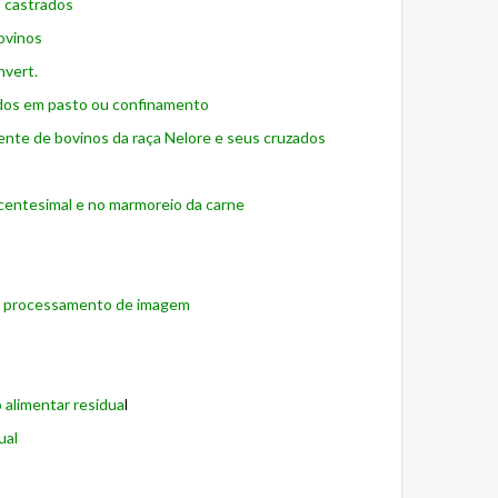
o castrados
bovinos
nvert.
ados em pasto ou confinamento
ente de bovinos da raça Nelore e seus cruzados
 centesimal e no marmoreio da carne
 de processamento de imagem
 alimentar residua
l
ual