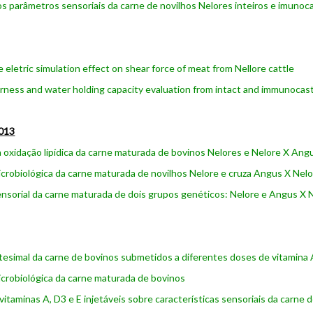
os parâmetros sensoriais da carne de novilhos Nelores inteiros e imunoc
 eletric simulation effect on shear force of meat from Nellore cattle
ness and water holding capacity evaluation from intact and immunocas
013
a oxidação lipídica da carne maturada de bovinos Nelores e Nelore X An
icrobiológica da carne maturada de novilhos Nelore e cruza Angus X Nel
ensorial da carne maturada de dois grupos genéticos: Nelore e Angus X 
tesimal da carne de bovinos submetidos a diferentes doses de vitamina 
icrobiológica da carne maturada de bovinos
 vitaminas A, D3 e E injetáveis sobre características sensoriais da carne