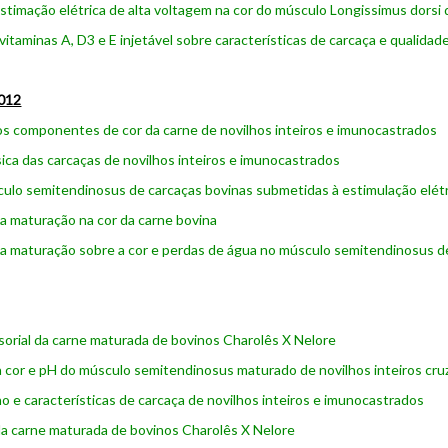
estimação elétrica de alta voltagem na cor do músculo Longissimus dorsi 
 vitaminas A, D3 e E injetável sobre características de carcaça e qualida
012
os componentes de cor da carne de novilhos inteiros e imunocastrados
ísica das carcaças de novilhos inteiros e imunocastrados
ulo semitendinosus de carcaças bovinas submetidas à estimulação elét
da maturação na cor da carne bovina
da maturação sobre a cor e perdas de água no músculo semitendinosus d
sorial da carne maturada de bovinos Charolês X Nelore
a cor e pH do músculo semitendinosus maturado de novilhos inteiros cr
e características de carcaça de novilhos inteiros e imunocastrados
a carne maturada de bovinos Charolês X Nelore