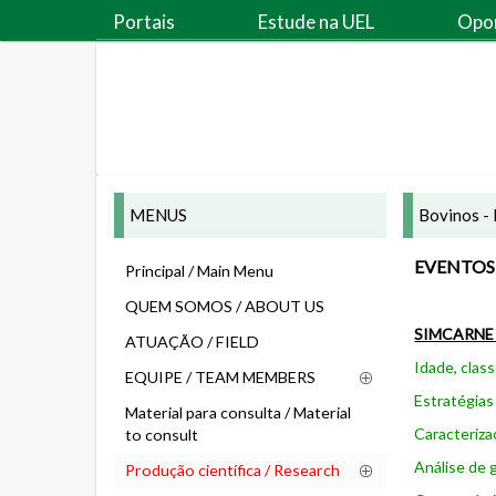
Portais
Estude na UEL
Opo
MENUS
Bovinos - 
EVENTOS 
Principal / Main Menu
QUEM SOMOS / ABOUT US
SIMCARNE
ATUAÇÃO / FIELD
Idade, clas
EQUIPE / TEAM MEMBERS
Estratégias
Material para consulta / Material
Caracteriza
to consult
Análise de 
Produção científica / Research