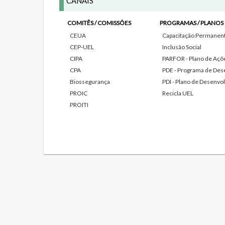
CANAIS
COMITÊS / COMISSÕES
PROGRAMAS / PLANOS
CEUA
Capacitação Permanente
CEP-UEL
Inclusão Social
CIPA
PARFOR - Plano de Açõe
CPA
PDE - Programa de Des
Biossegurança
PDI - Plano de Desenvol
PROIC
Recicla UEL
PROITI