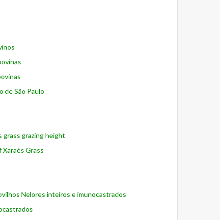
vinos
bovinas
bovinas
do de São Paulo
s grass grazing height
 of Xaraés Grass
ovilhos Nelores inteiros e imunocastrados
nocastrados