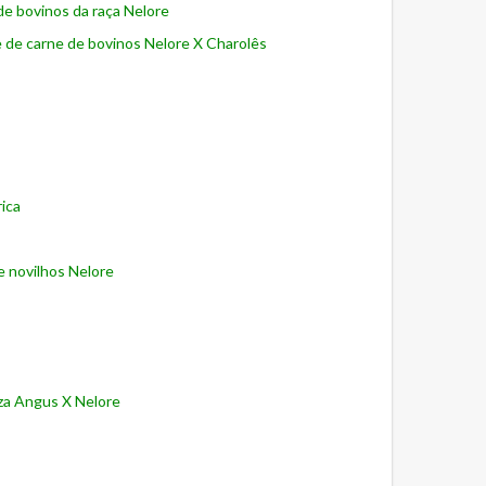
de bovinos da raça Nelore
de de carne de bovinos Nelore X Charolês
rica
e novilhos Nelore
uza Angus X Nelore