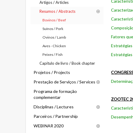
Característ
Artigos / Articles
Caracteriza
Resumos / Abstracts
Característ
Bovinos / Beef
Composição 
Suínos / Pork
Fatores que
Ovinos / Lamb
Estratégias
Aves - Chicken
Estratégias
Peixes / Fish
Capítulo de livro / Book chapter
Projetos / Projects
CONGRESS
Determinaçã
Prestação de Serviços / Services
Programa de formação
complementar
ZOOTEC 2
Disciplinas / Lectures
Característ
Parceiros / Partnership
Desempenho 
WEBINAR 2020