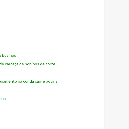
e bovinos
 de carcaça de boninos de corte
zenamento na cor da carne bovina
vina