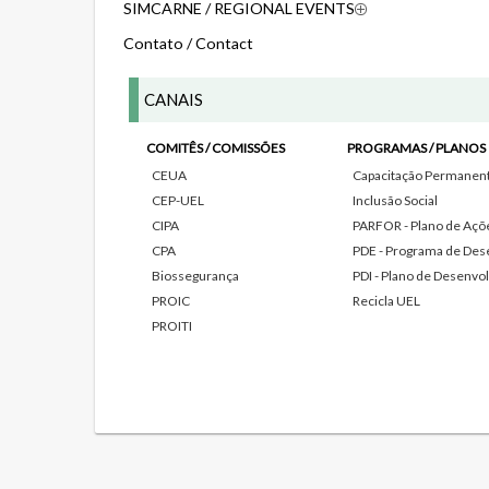
SIMCARNE / REGIONAL EVENTS
Contato / Contact
CANAIS
COMITÊS / COMISSÕES
PROGRAMAS / PLANOS
CEUA
Capacitação Permanente
CEP-UEL
Inclusão Social
CIPA
PARFOR - Plano de Açõe
CPA
PDE - Programa de Des
Biossegurança
PDI - Plano de Desenvol
PROIC
Recicla UEL
PROITI