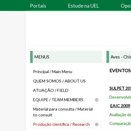
Portais
Estude na UEL
Opo
MENUS
Aves - Ch
EVENTOS 
Principal / Main Menu
QUEM SOMOS / ABOUT US
SULPET 20
ATUAÇÃO / FIELD
Desenvolvim
EQUIPE / TEAM MEMBERS
EAIC 2009
Material para consulta / Material
Avaliação d
to consult
Comparação 
Produção científica / Research