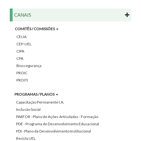
CANAIS
COMITÊS / COMISSÕES
CEUA
CEP-UEL
CIPA
CPA
Biossegurança
PROIC
PROITI
PROGRAMAS / PLANOS
Capacitação Permanente I.A.
Inclusão Social
PARFOR - Plano de Ações Articuladas - Formação
PDE - Programa de Desenvolvimento Educacional
PDI - Plano de Desenvolvimento Institucional
Recicla UEL