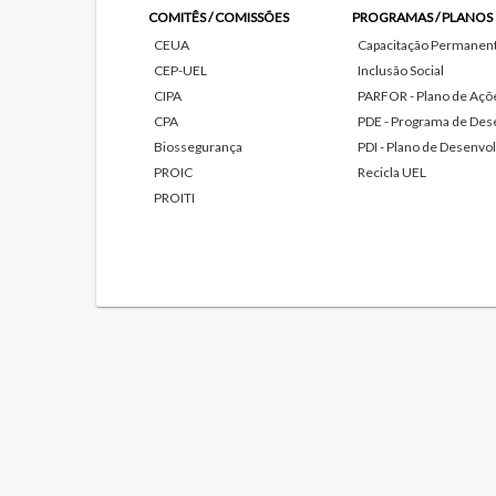
COMITÊS / COMISSÕES
PROGRAMAS / PLANOS
CEUA
Capacitação Permanente
CEP-UEL
Inclusão Social
CIPA
PARFOR - Plano de Açõe
CPA
PDE - Programa de Des
Biossegurança
PDI - Plano de Desenvol
PROIC
Recicla UEL
PROITI