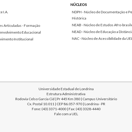
NÚCLEOS
 I.A.
NDPH - Núcleo de Documentação e Pe
Histórica
NEAB - Núcleo de Estudos Afro-brasil
s Articuladas - Formação
NEAD - Núcleo de Educação a Distânci
envolvimento Educacional
NAC - Núcleo de Acessibilidade da UE
vimento Institucional
Universidade Estadual de Londrina
Estrutura Administrativa
Rodovia Celso Garcia Cid | Pr 445 Km 380 | Campus Universitário
Cx. Postal 10.011 | CEP 86.057-970 | Londrina - PR
Fone: (43) 3371-4000 | Fax: (43) 3328-4440
Fale com a UEL