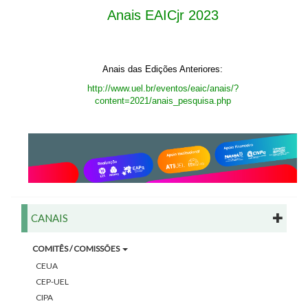
Anais EAICjr 2023
Anais das Edições Anteriores:
http://www.uel.br/eventos/eaic/anais/?
content=2021/anais_pesquisa.php
CANAIS
COMITÊS / COMISSÕES
CEUA
CEP-UEL
CIPA