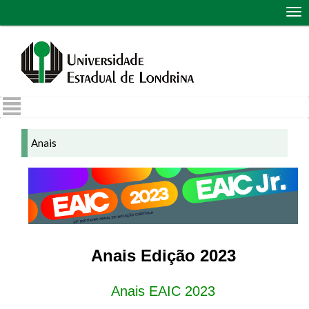
Abr
me
de
nav
Anais
Anais Edição 2023
Anais EAIC 2023