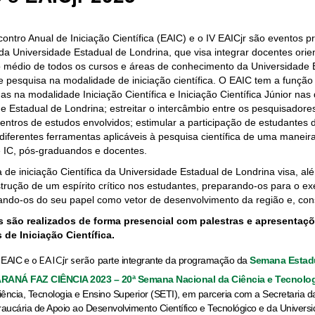
ontro Anual de Iniciação Científica (EAIC) e o IV EAICjr são eventos 
a Universidade Estadual de Londrina, que visa integrar docentes ori
o médio de todos os cursos e áreas de conhecimento da Universidade
e pesquisa na modalidade de iniciação científica. O EAIC tem a funçã
das na modalidade Iniciação Científica e Iniciação Científica Júnior na
e Estadual de Londrina; estreitar o intercâmbio entre os pesquisadore
centros de estudos envolvidos; estimular a participação de estudantes 
diferentes ferramentas aplicáveis à pesquisa científica de um
a maneira
e IC, pós-graduandos e docentes.
de iniciação Científica da Universidade Estadual de Londrina visa, alé
trução de um espírito crítico nos estudantes, preparando-os para o exe
zando-os do seu p
apel como vetor de desenvolvimento da região e, co
 são realizados de forma presencial com palestras e apresentaçõe
 de Iniciação Científica.
e o EAICjr serão
 EAIC
parte integrante da programação da
Semana Estadu
ARANÁ FAZ CIÊNCIA 2023 – 20ª Semana Nacional da Ciência e Tecnolo
ência, Tecnologia e Ensino Superior (SETI), em parceria com a Secretaria 
aucária de Apoio ao Desenvolvimento Científico e Tecnológico e da Universi