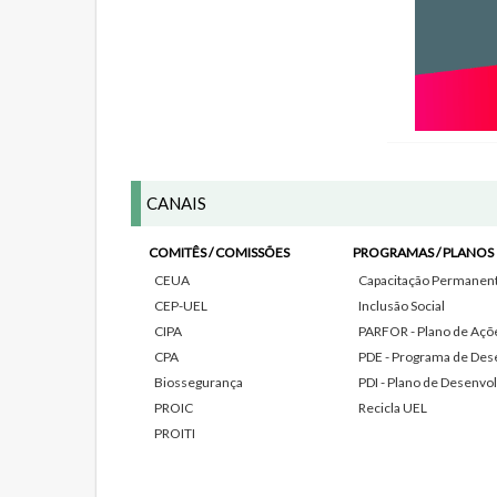
CANAIS
COMITÊS / COMISSÕES
PROGRAMAS / PLANOS
CEUA
Capacitação Permanente
CEP-UEL
Inclusão Social
CIPA
PARFOR - Plano de Açõe
CPA
PDE - Programa de Des
Biossegurança
PDI - Plano de Desenvol
PROIC
Recicla UEL
PROITI