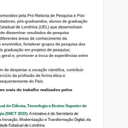
promovidos pela Pró-Reitoria de Pesquisa e Pós-
entadores, pós-graduandos, alunos de graduação
 Estadual de Londrina (UEL) que desenvolvam
o de disseminar resultados de pesquisa
s diferentes áreas de conhecimento da
s envolvidos; fortalecer grupos de pesquisa dos
da grad
uação em projetos de pesquisa;
 geral e; promover a troca de experiências entre
m de despertar a vocação científica, con
tribuir
rcício da profissão de forma ética e
nsequentemente do País.
s orais do trabalho realizados pelos
al de Ciência, Tecnologia e Ensino Superior do
gia (SNCT 2023)
. A iniciativa é da Secretaria de
da Inovação, Modernização e Transformação Digital, da
dade Estadual de Londrina.