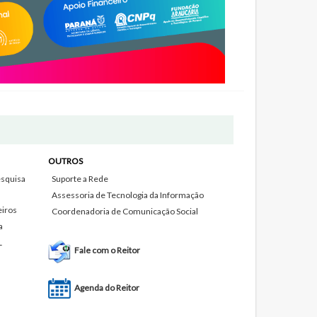
OUTROS
squisa
Suporte a Rede
Assessoria de Tecnologia da Informação
eiros
Coordenadoria de Comunicação Social
a
L
Fale com o Reitor
Agenda do Reitor