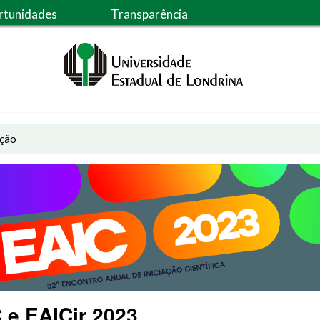
rtunidades
Transparência
ação
 e EAICjr 2023