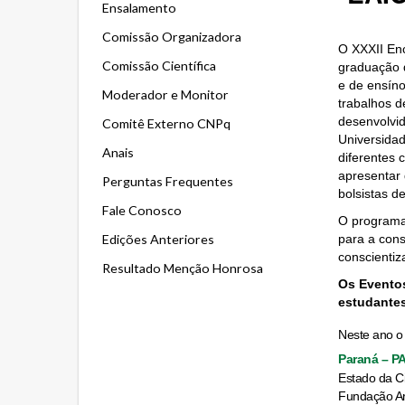
Ensalamento
Comissão Organizadora
O XXXII Enc
Comissão Científica
graduação d
e de ensín
Moderador e Monitor
trabalhos d
desenv
olvi
Comitê Externo CNPq
Universidad
Anais
diferentes 
apresentar 
Perguntas Frequentes
bolsistas d
Fale Conosco
O programa 
Edições Anteriores
pa
ra a cons
conscienti
Resultado Menção Honrosa
Os Eventos
estudantes
Neste ano o
Paraná – P
Estado da Ci
Fundação Ar