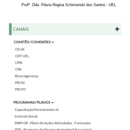
Profª. Dda. Flávia Regina Schimanski dos Santos - UEL
CANAIS
COMITÊS / COMISSÕES
CEUA
CEP-UEL
CIPA
CPA
Biossegurança
PROIC
PROITI
PROGRAMAS / PLANOS
Capacitação Permanente I.A.
Inclusão Social
PARFOR - Plano de Ações Articuladas - Formação
PDE - Programa de Desenvolvimento Educacional