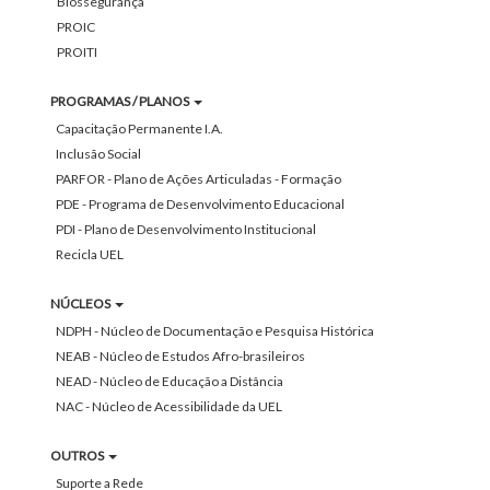
Biossegurança
PROIC
PROITI
PROGRAMAS / PLANOS
Capacitação Permanente I.A.
Inclusão Social
PARFOR - Plano de Ações Articuladas - Formação
PDE - Programa de Desenvolvimento Educacional
PDI - Plano de Desenvolvimento Institucional
Recicla UEL
NÚCLEOS
NDPH - Núcleo de Documentação e Pesquisa Histórica
NEAB - Núcleo de Estudos Afro-brasileiros
NEAD - Núcleo de Educação a Distância
NAC - Núcleo de Acessibilidade da UEL
OUTROS
Suporte a Rede