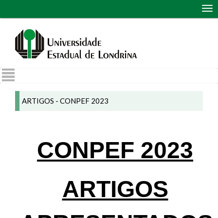
Abr
me
de
nav
ARTIGOS - CONPEF 2023
CONPEF 2023
ARTIGOS