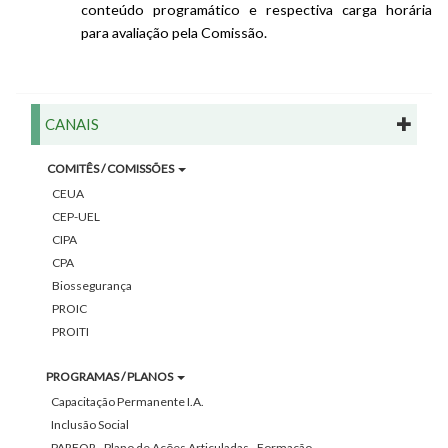
conteúdo programático e respectiva carga horária
para avaliação pela Comissão.
CANAIS
COMITÊS / COMISSÕES
CEUA
CEP-UEL
CIPA
CPA
Biossegurança
PROIC
PROITI
PROGRAMAS / PLANOS
Capacitação Permanente I.A.
Inclusão Social
PARFOR - Plano de Ações Articuladas - Formação