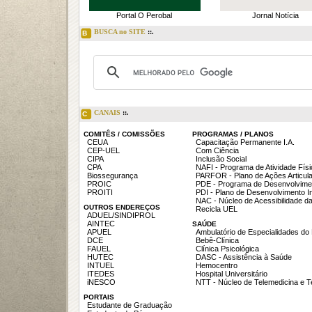
Portal O Perobal
Jornal Notícia
BUSCA no SITE
::.
B
CANAIS
::.
C
COMITÊS / COMISSÕES
PROGRAMAS / PLANOS
CEUA
Capacitação Permanente I.A.
CEP-UEL
Com Ciência
CIPA
Inclusão Social
CPA
NAFI - Programa de Atividade Fís
Biossegurança
PARFOR - Plano de Ações Articul
PROIC
PDE - Programa de Desenvolvime
PROITI
PDI - Plano de Desenvolvimento In
NAC - Núcleo de Acessibilidade d
OUTROS ENDEREÇOS
Recicla UEL
ADUEL/SINDIPROL
AINTEC
SAÚDE
APUEL
Ambulatório de Especialidades do
DCE
Bebê-Clínica
FAUEL
Clínica Psicológica
HUTEC
DASC - Assistência à Saúde
INTUEL
Hemocentro
ITEDES
Hospital Universitário
iNESCO
NTT - Núcleo de Telemedicina e 
PORTAIS
Estudante de Graduação