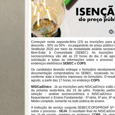
Começam nesta segunda-feira (15) as inscrições para 
desconto - 30% ou 50% - no pagamento do preço público re
Vestibular 2020 por meio da modalidade análise socioe
Bem-Estar à Comunidade (SEBEC). As inscrições 
socioeconômica vão até as 23 horas do dia 2 de agos
solicitação e todas as informações sobre o processo 
endereços eletrônicos
SEBEC
e
COPS
.
Os candidatos deverão entregar o formulário devidamen
documentação comprobatória no SEBEC, localizado no 
conforme data e horários impressos no formulário. O resul
agosto, a partir das 17 horas, no endereço
COPS
.
NIS/CadÚnico
- Já as inscrições pelo NIS/CadÚnico estão 
da próxima sexta-feira, dia 19 de julho. Poderão parti
seleção - análise socioeconômica e NIS/CadÚnico 
frequentaram o Ensino Fundamental - 5ª série, 6º ano, 8ª s
Médio completo, somente na rede pública de ensino.
A instrução de serviço conjunta SEBEC/COPS/PROAF Nº 0
sobre o processo -
VEJA
. O resultado final do NIS/CadÚni
em 1º de agosto, também no endereço
COPS
. Os obje