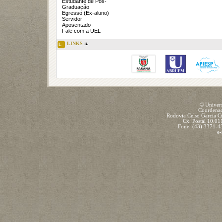
Estudante de Pós-
Graduação
Egresso (Ex-aluno)
Servidor
Aposentado
Fale com a UEL
LINKS
::.
L
© Univers
Coordenad
Rodovia Celso Garcia C
Cx. Postal 10.01
Fone: (43) 3371-
e