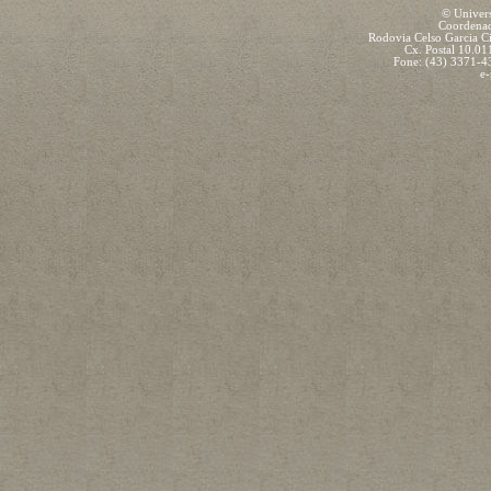
© Univers
Coordenad
Rodovia Celso Garcia C
Cx. Postal 10.01
Fone: (43) 3371-
e