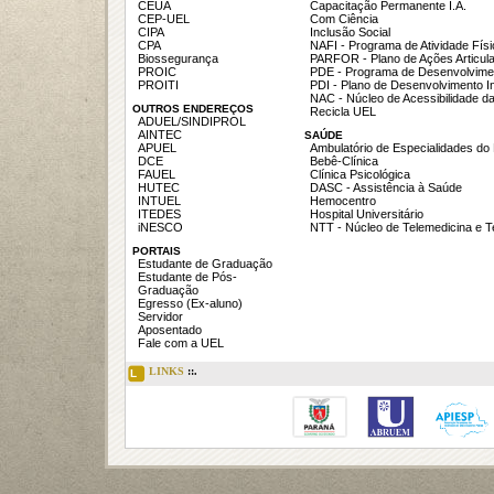
CEUA
Capacitação Permanente I.A.
CEP-UEL
Com Ciência
CIPA
Inclusão Social
CPA
NAFI - Programa de Atividade Fís
Biossegurança
PARFOR - Plano de Ações Articul
PROIC
PDE - Programa de Desenvolvime
PROITI
PDI - Plano de Desenvolvimento In
NAC - Núcleo de Acessibilidade d
OUTROS ENDEREÇOS
Recicla UEL
ADUEL/SINDIPROL
AINTEC
SAÚDE
APUEL
Ambulatório de Especialidades do
DCE
Bebê-Clínica
FAUEL
Clínica Psicológica
HUTEC
DASC - Assistência à Saúde
INTUEL
Hemocentro
ITEDES
Hospital Universitário
iNESCO
NTT - Núcleo de Telemedicina e 
PORTAIS
Estudante de Graduação
Estudante de Pós-
Graduação
Egresso (Ex-aluno)
Servidor
Aposentado
Fale com a UEL
LINKS
::.
L