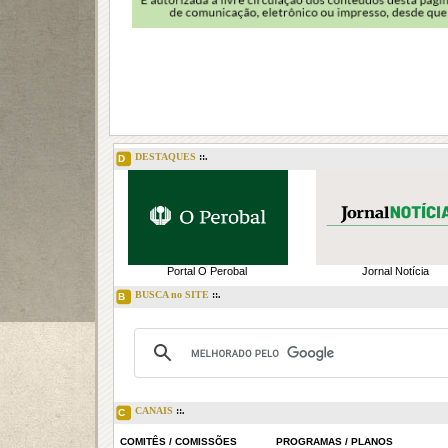
DESTAQUES
::.
D
Portal O Perobal
Jornal Notícia
BUSCA no SITE
::.
B
CANAIS
::.
C
COMITÊS / COMISSÕES
PROGRAMAS / PLANOS