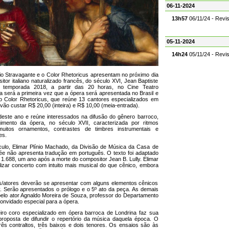
06-11-2024
13h57
06/11/24 - Revi
05-11-2024
14h24
05/11/24 - Revi
o Stravagante e o Color Rhetoricus apresentam no próximo dia
tor italiano naturalizado francês, do século XVI, Jean Baptiste
da temporada 2018, a partir das 20 horas, no Cine Teatro
ta será a primeira vez que a ópera será apresentada no Brasil e
do Color Rhetoricus, que reúne 13 cantores especializados em
ão custar R$ 20,00 (inteira) e R$ 10,00 (meia-entrada).
deste ano e reúne interessados na difusão do gênero barroco,
imento da ópera, no século XVII, caracterizada por ritmos
uitos ornamentos, contrastes de timbres instrumentais e
es.
culo, Elimar Plínio Machado, da Divisão de Música da Casa de
ée não apresenta tradução em português. O texto foi adaptado
e 1.688, um ano após a morte do compositor Jean B. Lully. Elimar
lizar concerto com intuito mais musical do que cênico, embora
/atores deverão se apresentar com alguns elementos cênicos
ly. Serão apresentados o prólogo e o 5º ato da peça. As demais
elo ator Agnaldo Moreira de Souza, professor do Departamento
onvidado especial para a ópera.
iro coro especializado em ópera barroca de Londrina faz sua
proposta de difundir o repertório da música daquela época. O
ês contraltos, três baixos e dois tenores. Os ensaios são às