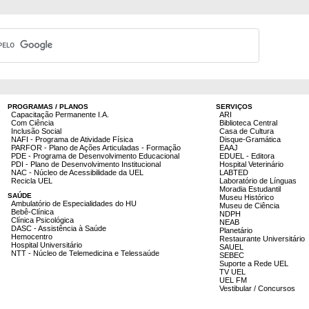
PROGRAMAS / PLANOS
SERVIÇOS
Capacitação Permanente I.A.
ARI
Com Ciência
Biblioteca Central
Inclusão Social
Casa de Cultura
NAFI - Programa de Atividade Física
Disque-Gramática
PARFOR - Plano de Ações Articuladas - Formação
EAAJ
PDE - Programa de Desenvolvimento Educacional
EDUEL - Editora
PDI - Plano de Desenvolvimento Institucional
Hospital Veterinário
NAC - Núcleo de Acessibilidade da UEL
LABTED
Recicla UEL
Laboratório de Línguas
Moradia Estudantil
SAÚDE
Museu Histórico
Ambulatório de Especialidades do HU
Museu de Ciência
Bebê-Clínica
NDPH
Clínica Psicológica
NEAB
DASC - Assistência à Saúde
Planetário
Hemocentro
Restaurante Universitário
Hospital Universitário
SAUEL
NTT - Núcleo de Telemedicina e Telessaúde
SEBEC
Suporte a Rede UEL
TV UEL
UEL FM
Vestibular / Concursos