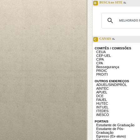
BUSCA no SITE
::.
B
CANAIS
::.
C
COMITÊS / COMISSÕES
CEUA
CEP-UEL
CIPA
CPA
Biossegurança
PROIC
PROITI
OUTROS ENDEREÇOS
ADUEL/SINDIPROL
AINTEC
APUEL
DCE
FAUEL
HUTEC
INTUEL
ITEDES
iNESCO
PORTAIS
Estudante de Graduação
Estudante de Pós-
Graduação
Egresso (Ex-aluno)