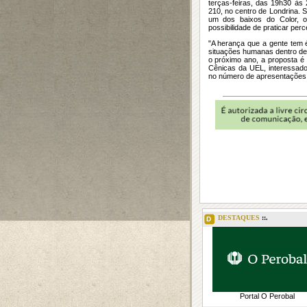
terças-feiras, das 19h30 às
210, no centro de Londrina. 
um dos baixos do Color, o
possibilidade de praticar perc
"A herança que a gente tem é
situações humanas dentro de 
o próximo ano, a proposta é
Cênicas da UEL, interessad
no número de apresentações
DESTAQUES
::.
D
Portal O Perobal