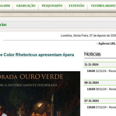
RA ADM
GRADUAÇÃO
PESQUISA|PÓS
EXTENSÃO
VESTIBULAR|SISU
cias
Londrina, Sexta-Feira, 07 de Agosto de 20
·
Agência UEL 
 e Color Rhetoricus apresentam ópera
11-11-2024
14h00
11/11/24 - Revi
08-11-2024
13h59
08/11/24 - Revi
07-11-2024
13h58
07/11/24 - Revi