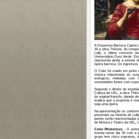
A Orquestra Barroca Capricci
30 a obra Thésée, do composi
Lully, o último concerto 
Universitário Ouro Verde. Es
representa ainda a estreia 
ópera barroca. Os ingressos v
O Color foi criado em junho 
música relacionada ao surg
enérgicos, melodias com m
sonoridades fortes com suav
Segundo o diretor do espetá
Cultura da UEL, a obra Thés
do original francês, datado d
explica que a proposta é rea
seja uma ópera.
Na apresentação os cantores
presentes na história de Lul
partes serão representadas p
de Música e Teatro da UEL, c
Color Rhetoricus
- O prime
estreia neste dia 30 com a 
grupo tem cinco sopranos, tr