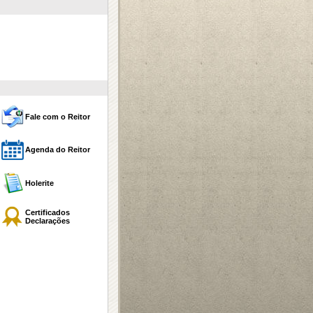
Fale com o Reitor
Agenda do Reitor
Holerite
Certificados
Declarações