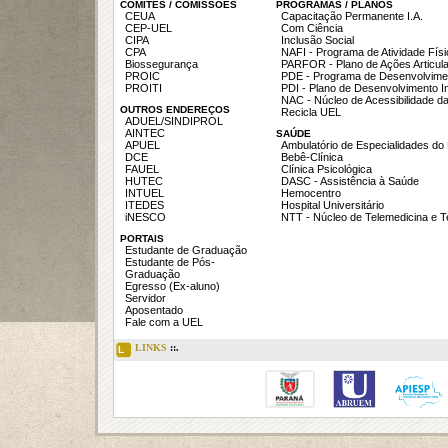
COMITÊS / COMISSÕES
PROGRAMAS / PLANOS
CEUA
Capacitação Permanente I.A.
CEP-UEL
Com Ciência
CIPA
Inclusão Social
CPA
NAFI - Programa de Atividade Fís
Biossegurança
PARFOR - Plano de Ações Articul
PROIC
PDE - Programa de Desenvolvime
PROITI
PDI - Plano de Desenvolvimento In
NAC - Núcleo de Acessibilidade d
OUTROS ENDEREÇOS
Recicla UEL
ADUEL/SINDIPROL
AINTEC
SAÚDE
APUEL
Ambulatório de Especialidades do
DCE
Bebê-Clínica
FAUEL
Clínica Psicológica
HUTEC
DASC - Assistência à Saúde
INTUEL
Hemocentro
ITEDES
Hospital Universitário
iNESCO
NTT - Núcleo de Telemedicina e 
PORTAIS
Estudante de Graduação
Estudante de Pós-
Graduação
Egresso (Ex-aluno)
Servidor
Aposentado
Fale com a UEL
LINKS
::.
L