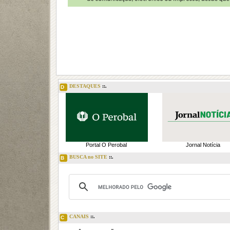
DESTAQUES
::.
D
Portal O Perobal
Jornal Notícia
BUSCA no SITE
::.
B
CANAIS
::.
C