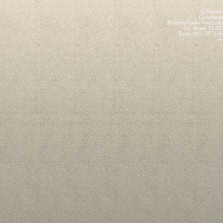
© Univers
Coordenad
Rodovia Celso Garcia C
Cx. Postal 10.01
Fone: (43) 3371-
e