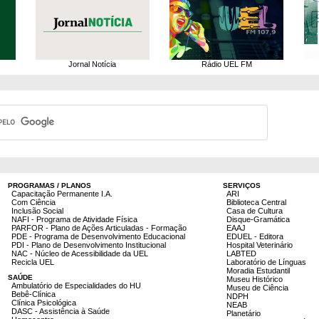
Jornal Notícia
Rádio UEL FM
PROGRAMAS / PLANOS
SERVIÇOS
Capacitação Permanente I.A.
ARI
Com Ciência
Biblioteca Central
Inclusão Social
Casa de Cultura
NAFI - Programa de Atividade Física
Disque-Gramática
PARFOR - Plano de Ações Articuladas - Formação
EAAJ
PDE - Programa de Desenvolvimento Educacional
EDUEL - Editora
PDI - Plano de Desenvolvimento Institucional
Hospital Veterinário
NAC - Núcleo de Acessibilidade da UEL
LABTED
Recicla UEL
Laboratório de Línguas
Moradia Estudantil
SAÚDE
Museu Histórico
Ambulatório de Especialidades do HU
Museu de Ciência
Bebê-Clínica
NDPH
Clínica Psicológica
NEAB
DASC - Assistência à Saúde
Planetário