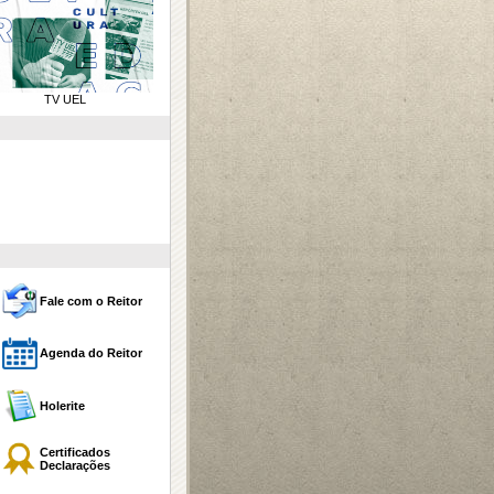
TV UEL
Fale com o Reitor
Agenda do Reitor
Holerite
Certificados
Declarações