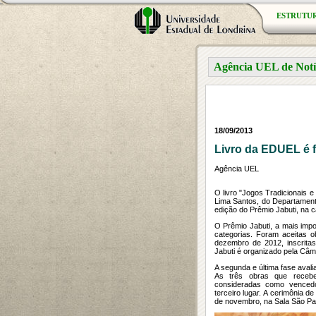
ESTRUTU
Agência UEL de Notí
18/09/2013
Livro da EDUEL é f
Agência UEL
O livro "Jogos Tradicionais 
Lima Santos, do Departament
edição do Prêmio Jabuti, na c
O Prêmio Jabuti, a mais impor
categorias. Foram aceitas ob
dezembro de 2012, inscrita
Jabuti é organizado pela Câma
A segunda e última fase avalia
As três obras que recebe
consideradas como vencedo
terceiro lugar. A cerimônia 
de novembro, na Sala São Pa