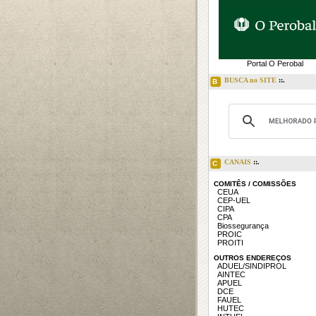
Portal O Perobal
BUSCA no SITE
::.
B
CANAIS
::.
C
COMITÊS / COMISSÕES
CEUA
CEP-UEL
CIPA
CPA
Biossegurança
PROIC
PROITI
OUTROS ENDEREÇOS
ADUEL/SINDIPROL
AINTEC
APUEL
DCE
FAUEL
HUTEC