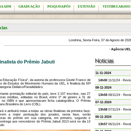
RA ADM
GRADUAÇÃO
PESQUISA|PÓS
EXTENSÃO
VESTIBULAR|SISU
cias
Londrina, Sexta-Feira, 07 de Agosto de 20
·
Agência UEL 
inalista do Prêmio Jabuti
11-11-2024
e a Educação Física", da autoria da professora Gisele Franco de
14h00
11/11/24 - Revi
o de Estudos do Movimento Humano da UEL, é finalista da 55ª
ategoria Didático/Paradidádico.
08-11-2024
tante premiação editorial do país, teve 2.107 inscritos, nas 27
13h59
08/11/24 - Revi
ras inéditas, editadas no Brasil, entre 1º de janeiro a 31 de
s no ISBN e que apresentavam ficha catalográfica. O Prêmio
07-11-2024
ra Brasileira do Livro (CBL).
13h58
07/11/24 - Revi
rá e atribuirá notas a todas as obras finalistas da primeira fase.
rem a maior pontuação dos jurados, nesta fase, serão
06-11-2024
ras do prêmio em sua categoria, em primeiro, segundo e
de entrega aos vencedores do Prêmio Jabuti 2013 será no dia 13
13h57
06/11/24 - Revi
ulo.