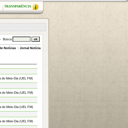
TRANSPARÊNCIA
 - Busca
e Notícias
·
Jornal Notícia
ta do Meio-Dia (UEL FM)
ta do Meio-Dia (UEL FM)
ta do Meio-Dia (UEL FM)
ta do Meio-Dia (UEL FM)