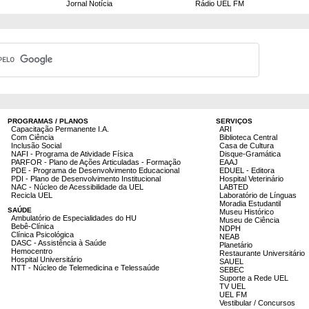
Jornal Notícia
Rádio UEL FM
PROGRAMAS / PLANOS
SERVIÇOS
Capacitação Permanente I.A.
ARI
Com Ciência
Biblioteca Central
Inclusão Social
Casa de Cultura
NAFI - Programa de Atividade Física
Disque-Gramática
PARFOR - Plano de Ações Articuladas - Formação
EAAJ
PDE - Programa de Desenvolvimento Educacional
EDUEL - Editora
PDI - Plano de Desenvolvimento Institucional
Hospital Veterinário
NAC - Núcleo de Acessibilidade da UEL
LABTED
Recicla UEL
Laboratório de Línguas
Moradia Estudantil
SAÚDE
Museu Histórico
Ambulatório de Especialidades do HU
Museu de Ciência
Bebê-Clínica
NDPH
Clínica Psicológica
NEAB
DASC - Assistência à Saúde
Planetário
Hemocentro
Restaurante Universitário
Hospital Universitário
SAUEL
NTT - Núcleo de Telemedicina e Telessaúde
SEBEC
Suporte a Rede UEL
TV UEL
UEL FM
Vestibular / Concursos