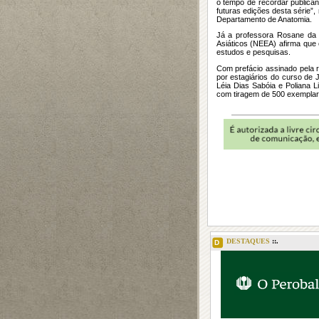
o tempo de recordar publica
futuras edições desta série”,
Departamento de Anatomia.
Já a professora Rosane da 
Asiáticos (NEEA) afirma que 
estudos e pesquisas.
Com prefácio assinado pela re
por estagiários do curso de 
Léia Dias Sabóia e Poliana L
com tiragem de 500 exemplar
DESTAQUES
::.
D