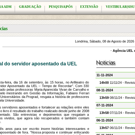
RA ADM
GRADUAÇÃO
PESQUISA|PÓS
EXTENSÃO
VESTIBULAR|SISU
cias
Londrina, Sábado, 08 de Agosto de 2026
·
Agência UEL d
rtal do servidor aposentado da UEL
11-11-2024
a-feira, dia 16 de setembro, às 15 horas, no Anfiteatro do
14h00
11/11/24 - Revis
ervidor Aposentado da UEL – Tempo de Recordar”. Com 330
izado pelas professoras Maria Aparecida Vivan de Carvalho e
08-11-2024
pelo mestrando em Gestão da Informação, Fabiano Ferrari
Universitários da Prograd, resgata a história de professores
13h59
08/11/24 - Revis
la Universidade.
07-11-2024
s servidores aposentados e fortalecer as relações entre eles
 o livro é resultado do trabalho realizado desde junho de 2008
13h58
07/11/24 - Revis
sentado. São entrevistas e depoimentos que resgatam a
tos vividos, que agora são recuperados e também contam
06-11-2024
.
13h57
06/11/24 - Revis
s anos para ser escrito insere histórias interessantes e
posentado de fora. “Nossa proposta e continuar enfocando