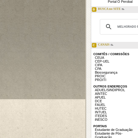
Portal O Perobal
BUSCA no SITE
::.
B
CANAIS
::.
C
COMITÊS / COMISSÕES
CEUA
CEP-UEL
CIPA
CPA
Biossegurança
PROIC
PROITI
OUTROS ENDEREÇOS
ADUEL/SINDIPROL
AINTEC
APUEL
DCE
FAUEL
HUTEC
INTUEL
ITEDES
iNESCO
PORTAIS
Estudante de Graduação
Estudante de Pós-
Graduação