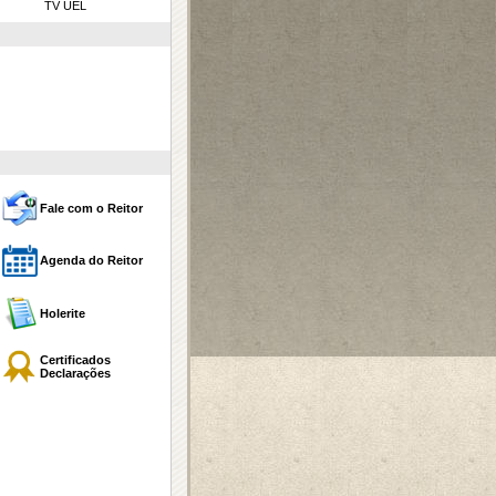
TV UEL
Fale com o Reitor
Agenda do Reitor
Holerite
Certificados
Declarações