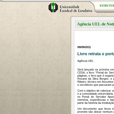
ESTRUTU
Agência UEL de Notí
09/09/2011
Livro retrata o po
Agência UEL
Será lançado na próxima sext
CESA, o livro “Portal do S
páginas, o livro que é organ
Rosane da Silva Borges, e 
Ribeiro, técnico em Assuntos 
e servidores que passaram pe
Com o objetivo de valorizar o
e a comunidade universitária,
no Portal do Servidor Apo
memória, experiências e fa
parte da história da Instituição
Um documento que levou trê
promete não deixar nenhum a