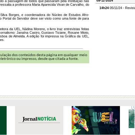
05-11-2024
ndo a passagem de todos que passaram pela Instituição nas
 ressalta a professora Maria Aparecida Vivan de Carvalho, do
14h24
05/11/24 - Revis
Silva Borges, e coordenadora do Núcleo de Estudos Afro-
o Portal do Servidor deve ser visto como uma fonte de para
itora da UEL, Nádina Moreno, o livro traz entrevistas feitas
Jornalismo: Janaína Castro, Gustavo Ticiane, Rosane Mioto,
isboa de Almeida. A edição foi impressa na Gráfica da UEL,
es.