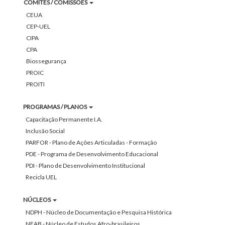
COMITÊS / COMISSÕES
CEUA
CEP-UEL
CIPA
CPA
Biossegurança
PROIC
PROITI
PROGRAMAS / PLANOS
Capacitação Permanente I.A.
Inclusão Social
PARFOR - Plano de Ações Articuladas - Formação
PDE - Programa de Desenvolvimento Educacional
PDI - Plano de Desenvolvimento Institucional
Recicla UEL
NÚCLEOS
NDPH - Núcleo de Documentação e Pesquisa Histórica
NEAB - Núcleo de Estudos Afro-brasileiros