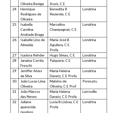
Oliveira Bexiga
Assis, C E
24
Henrique
Benedita R
Londrina
Rodrigues de
Rezende, C E
Oliveira
25
Isabella
Marcelino
Londrina
Carolina
Champagnat, C E
Andrade Braga
26
Isabelle Lino de
Maria José B
Londrina
Almeida
Aguilera, C E
Profa
27
Isadora Rehder
Hugo Simas, C E
Londrina
28
Janaina Corrêa
Paiquere, C E
Londrina
Freschi
29
Jeniffer Alves
Maria Helena
Londrina
da Silva
Davatz, C E Profa
30
João Lucas Lima
Malvino de
Porecatu
Oliveira
Oliveira, C E Prof
31
João Marcos
Maria Helena
Lerroville
das Neves
Davatz, C E Profa
32
Juliane
Lucia B Lisboa, C E
Londrina
aparecida
Profa
teodoro