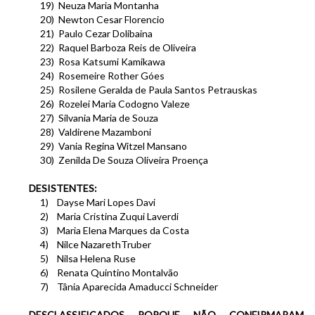
19)
Neuza Maria Montanha
20)
Newton Cesar Florencio
21)
Paulo Cezar Dolibaina
22)
Raquel Barboza Reis de Oliveira
23)
Rosa Katsumi Kamikawa
24)
Rosemeire Rother Góes
25)
Rosilene Geralda de Paula Santos Petrauskas
26)
Rozelei Maria Codogno Valeze
27)
Silvania Maria de Souza
28)
Valdirene Mazamboni
29)
Vania Regina Witzel Mansano
30)
Zenilda De Souza Oliveira Proença
DESISTENTES:
1)
Dayse Mari Lopes Davi
2)
Maria Cristina Zuqui Laverdi
3)
Maria Elena Marques da Costa
4)
Nilce NazarethTruber
5)
Nilsa Helena Ruse
6)
Renata Quintino Montalvão
7)
Tânia Aparecida Amaducci Schneider
DESCLASSIFICADOS PORQUE NÃO CONFIRMARAM