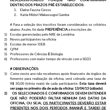
DENTRO DOS PRAZOS PRÉ-ESTABELECIDOS:
1.
Elaine Fausta Gesso
2.
Katia Midori Wakassugui Gamba
# Para a seleção dos inscritos foram considerados os critérios
abaixo. Assim, foi dada
PREFERÊNCIA
a inscrições de:
1)
Escolas gerenciadas pelo NRE de Londrina
2)
Novos participantes na oficina
3)
Escolas de menor IDEB
4)
QPM
5)
Professores de Ciências
E
Biologia
6)
Professores com maior tempo de vínculo com a SEED
# OBSERVAÇÕES:
1)
Como neste ano não recebemos apoio financeiro de órgãos de
fomento para realização da oficina, será cobrada uma taxa de
R$ 30,00 (trinta reais) de cada participante.
Esta taxa deverá
ser paga no primeiro dia de aula da oficina: 13/04/13 (sábado)
.
2)
OS SELECIONADOS E CONFIRMADOS DEVEM ENTENDER
QUE NÃO PODERÃO FALTAR NENHUM DAS DATAS DA
OFICINA, OU SEJA,
OS PARTICIPANTES DEVERÃO ESTAR
PRESENTES NOS DOIS PERÍODOS (MANHÃ E TARDE) DE