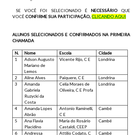
SE VOCÊ FOI SELECIONADO É
NECESSÁRIO
QUE
VOCÊ
CONFIRME SUA PARTICIPAÇÃO,
CLICANDO AQUI
ALUNOS SELECIONADOS E CONFIRMADOS NA PRIMEIRA
CHAMADA
N.
Nome
Escola
Cidade
1
Adson Augusto
Vicente Rijo, C E
Londrina
Mariano de
Lemos
2
Aline Alves
Paiquere, C E
Londrina
3
Amanda
Celia Moraes de
Londrina
Gabriela
Oliveira, C E Profa
Ruzycki da
Costa
4
Amanda Lopes
Antonio Raminelli,
Cambé
Abrão
C E
5
Ana Flavia
Maria do Rosário
Cambé
Placidino
Castaldi, CEEP
6
Andressa
Attilio Codato, C
Cambé