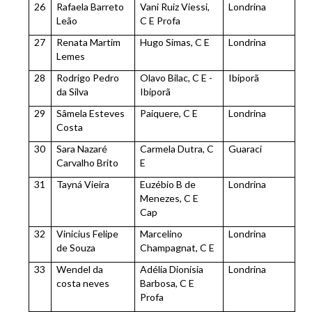
26
Rafaela Barreto
Vani Ruiz Viessi,
Londrina
Leão
C E Profa
27
Renata Martim
Hugo Simas, C E
Londrina
Lemes
28
Rodrigo Pedro
Olavo Bilac, C E -
Ibiporã
da Silva
Ibiporã
29
Sâmela Esteves
Paiquere, C E
Londrina
Costa
30
Sara Nazaré
Carmela Dutra, C
Guaraci
Carvalho Brito
E
31
Tayná Vieira
Euzébio B de
Londrina
Menezes, C E
Cap
32
Vinicius Felipe
Marcelino
Londrina
de Souza
Champagnat, C E
33
Wendel da
Adélia Dionísia
Londrina
costa neves
Barbosa, C E
Profa