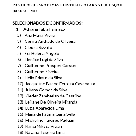
PRÁTICAS DE ANATOMIA E HISTOLOGIA PARA A EDUCAÇÃO
BÁSICA – 2013
SELECIONADOS E CONFIRMADOS:
1)
Adriana Fábia Farinazo
2)
Ana Maria Vieira
3)
Cenira Andrade de Oliveira
4)
Cleusa Rizzato
5)
Edi Helena Angelo
6)
Elenilce Fugi da Silva
7)
Guilherme Prosperi Carster
8)
Guilherme Silveira
9)
Hélio Edmur da Silva
10)
Jacqueline Bueno Ferreira Casonatto
11)
Juliana Gomes da Silva
12)
Kleder Zamberlan de Castilho
13)
Leiliane De Oliveira Miranda
14)
Luzia Aparecida Lima
15)
Maria de Fátima Garla Sella
16)
Micheline Tavares Paduan
17)
Nanci Miksza Vivian
18)
Nayana Teixeira Lima