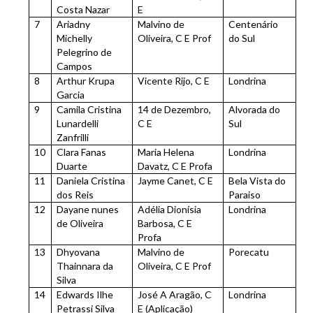
Costa Nazar
E
7
Ariadny
Malvino de
Centenário
Michelly
Oliveira, C E Prof
do Sul
Pelegrino de
Campos
8
Arthur Krupa
Vicente Rijo, C E
Londrina
Garcia
9
Camila Cristina
14 de Dezembro,
Alvorada do
Lunardelli
C E
Sul
Zanfrilli
10
Clara Fanas
Maria Helena
Londrina
Duarte
Davatz, C E Profa
11
Daniela Cristina
Jayme Canet, C E
Bela Vista do
dos Reis
Paraiso
12
Dayane nunes
Adélia Dionísia
Londrina
de Oliveira
Barbosa, C E
Profa
13
Dhyovana
Malvino de
Porecatu
Thainnara da
Oliveira, C E Prof
Silva
14
Edwards Ilhe
José A Aragão, C
Londrina
Petrassi Silva
E (Aplicação)