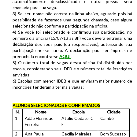
automaticamente desclassificado e outra pessoa será
chamada para sua vaga.
3) Se seu nome não consta na linha abaixo, aguarde pois há
possiblidade de fazermos uma segunda chamada, caso algum
selecionado não confirme a participação na oficina.
4) Se você foi selecionado e confirmou sua participação, no
primeiro dia oficina (15/07/13 às 8h) você deverá entregar uma
declaração
dos seus pais (ou responsáveis), autorizando sua
participação nesse curso. A declaração para ser impressa e
preenchida encontra-se
AQUI
.
5) O número total de vagas desta oficina foi distribuído por
escola, considerando seu IDEB e o número total de inscrições
enviadas;
6) Escolas com menor IDEB e que enviaram maior número de
inscrições tenderam a ter mais vagas;
ALUNOS SELECIONADOS E CONFIRMADOS
N.
Nome
Escola
Cidade
1
Adão Henrique
Attilio Codato, C
Cambé
Ferreira
E
2
Ana Paula
Cecília Meireles -
Bom Sucesso