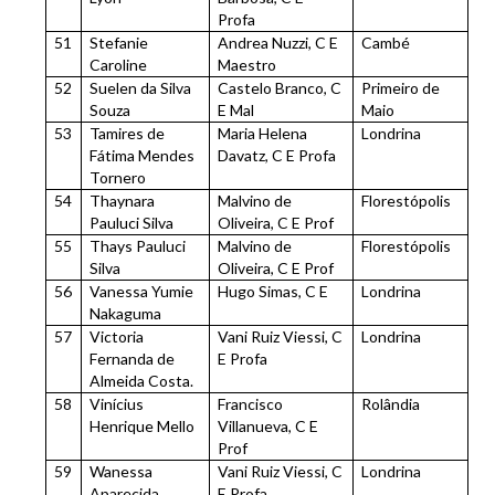
Profa
51
Stefanie
Andrea Nuzzi, C E
Cambé
Caroline
Maestro
52
Suelen da Silva
Castelo Branco, C
Primeiro de
Souza
E Mal
Maio
53
Tamires de
Maria Helena
Londrina
Fátima Mendes
Davatz, C E Profa
Tornero
54
Thaynara
Malvino de
Florestópolis
Pauluci Silva
Oliveira, C E Prof
55
Thays Pauluci
Malvino de
Florestópolis
Silva
Oliveira, C E Prof
56
Vanessa Yumie
Hugo Simas, C E
Londrina
Nakaguma
57
Victoria
Vani Ruiz Viessi, C
Londrina
Fernanda de
E Profa
Almeida Costa.
58
Vinícius
Francisco
Rolândia
Henrique Mello
Villanueva, C E
Prof
59
Wanessa
Vani Ruiz Viessi, C
Londrina
Aparecida
E Profa