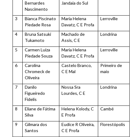
Bernardes
Jandaia do Sul
Nascimento
3
Bianca Piscinato
Maria Helena
Lerroville
Piedade Rosa
Davatz, C E Profa
4
Bruna Satsuki
Machado de
Londrina
Tukamoto
Assis, C E
5
Carmen Luiza
Maria Helena
Lerroville
Piedade Souza
Davatz, C E Profa
6
Carolina
Castelo Branco,
Primeiro de
Chromeck de
C E Mal
maio
Oliveira
7
Danilo
Nossa Sra
Londrina
Figueiredo
Lourdes, C E
Fidelis
8
Eliane de Fátima
Helena Kolody, C
Cambé
Silva
E Profa
9
Gilmara dos
Eudice R Oliveira,
Florestópolis
Santos
C E Profa