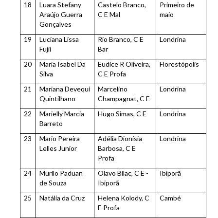
18
Luara Stefany
Castelo Branco,
Primeiro de
Araújo Guerra
C E Mal
maio
Gonçalves
19
Luciana Lissa
Rio Branco, C E
Londrina
Fujii
Bar
20
Maria Isabel Da
Eudice R Oliveira,
Florestópolis
Silva
C E Profa
21
Mariana Devequi
Marcelino
Londrina
Quintilhano
Champagnat, C E
22
Marielly Marcia
Hugo Simas, C E
Londrina
Barreto
23
Mario Pereira
Adélia Dionísia
Londrina
Lelles Junior
Barbosa, C E
Profa
24
Murilo Paduan
Olavo Bilac, C E -
Ibiporã
de Souza
Ibiporã
25
Natália da Cruz
Helena Kolody, C
Cambé
E Profa