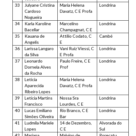
33
Julyane Cristina
Maria Helena
Londrina
Cardoso
Davatz, C E Profa
Nogueira
34
Karla Karoline
Marcelino
Londrina
Bacellar
Champagnat, C E
35
Kauana de
Attilio Codato, C
Cambé
Angelis
E
36
Larissa Langaro
Vani Ruiz Viessi, C
Londrina
da Silva
E Profa
37
Leonardo
Paulo Freire, C E
Londrina
Dornela Alves
Prof
da Rocha
38
Leticia
Maria Helena
Londrina
Aparecida
Davatz, C E Profa
Ribeiro Lopes
39
Letícia Martins
Nossa Sra
Londrina
Francisco
Lourdes, C E
40
Lucas Emiliano
Rio Branco, C E
Londrina
Simões Oliveira
Bar
41
Ludmila Mariele
14 de Dezembro,
Alvorada do
Lopes
C E
Sul
42
Mariana
Malvino de
Porecatu