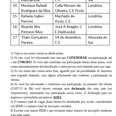
14
Monique Rafaeli
Celia Moraes de
Londrina
Rodrigues da Silva
Oliveira, C E Profa
15
Rafaela Ingles
Machado de
Londrina
Perroni
Assis, C E
16
Ricardo Ilhe
José A Aragão, C
Londrina
Petrassi Silva
E (Aplicação)
17
Thais Gonçalves
14 de dezembro,
Alvorada do
Pereira
C E
Sul
1) Veja se seu nome consta na tabela acima.
2) Se sim, você foi selecionado mas terá que
CONFIRMAR
sua participação até
o dia
27/06/2013
. Se você não confirmar sua participação dentro deste prazo, você
estará automaticamente desclassificado e outra pessoa será chamada para sua vaga.
3) Se seu nome não consta nesta lista, aguarde pois há possiblidade de fazermos
uma segunda chamada, caso algum selecionado não confirme a participação na
oficina.
4) Se você foi selecionado e confirmou sua participação, no primeiro dia oficina
(15/07/13 às 8h) você deverá entregar uma
declaração
dos seus pais (ou
responsáveis), autorizando sua participação nesse curso. A declaração para ser
impressa e preenchida encontra-se
AQUI
.
5) O número total de vagas desta oficina foi distribuído por escola, considerando
seu IDEB e o número total de inscrições enviadas;
6) Escolas com menor IDEB e que enviaram maior número de inscrições tenderam
a ter mais vagas.