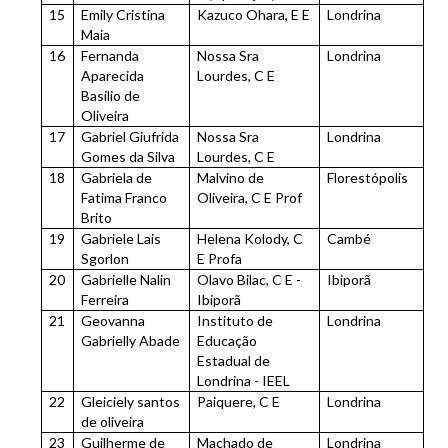
15
Emily Cristina
Kazuco Ohara, E E
Londrina
Maia
16
Fernanda
Nossa Sra
Londrina
Aparecida
Lourdes, C E
Basilio de
Oliveira
17
Gabriel Giufrida
Nossa Sra
Londrina
Gomes da Silva
Lourdes, C E
18
Gabriela de
Malvino de
Florestópolis
Fatima Franco
Oliveira, C E Prof
Brito
19
Gabriele Lais
Helena Kolody, C
Cambé
Sgorlon
E Profa
20
Gabrielle Nalin
Olavo Bilac, C E -
Ibiporã
Ferreira
Ibiporã
21
Geovanna
Instituto de
Londrina
Gabrielly Abade
Educação
Estadual de
Londrina - IEEL
22
Gleiciely santos
Paiquere, C E
Londrina
de oliveira
23
Guilherme de
Machado de
Londrina