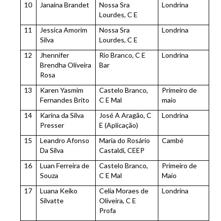
10
Janaina Brandet
Nossa Sra
Londrina
Lourdes, C E
11
Jessica Amorim
Nossa Sra
Londrina
Silva
Lourdes, C E
12
Jhennifer
Rio Branco, C E
Londrina
Brendha Oliveira
Bar
Rosa
13
Karen Yasmim
Castelo Branco,
Primeiro de
Fernandes Brito
C E Mal
maio
14
Karina da Silva
José A Aragão, C
Londrina
Presser
E (Aplicação)
15
Leandro Afonso
Maria do Rosário
Cambé
Da Silva
Castaldi, CEEP
16
Luan Ferreira de
Castelo Branco,
Primeiro de
Souza
C E Mal
Maio
17
Luana Keiko
Celia Moraes de
Londrina
Silvatte
Oliveira, C E
Profa