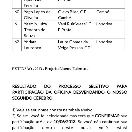
Ferreira
60
Yago Lopes de
Olavo Bilac, C E -
Cambé
Oliveira
Cambé
61
Yasmin Luiza
Vani Ruiz Viessi, C
Londrina
Teodoro de
E Profa
Souza
62
Yndara
Lauro Gomes da
Londrina
Lourenço
Veiga Pessoa, E E
Projeto Novos Talentos
EXTENSÃO - 2013 -
RESULTADO DO PROCESSO SELETIVO PARA
PARTICIPAÇÃO DA OFICINA
DESVENDANDO O NOSSO
SEGUNDO CÉREBRO
1) Veja se seu nome consta na tabela abaixo.
2) Se sim, você foi selecionado mas terá que
CONFIRMAR
sua
participação até o dia
10/06/2013
. Se você não confirmar sua
participação dentro deste prazo, você estará