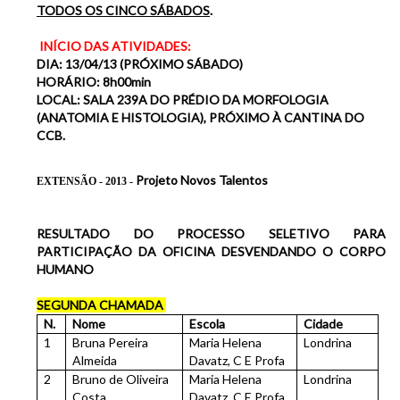
TODOS OS CINCO SÁBADOS
.
INÍCIO DAS ATIVIDADES:
DIA: 13/04/13 (PRÓXIMO SÁBADO)
HORÁRIO: 8h00min
LOCAL: SALA 239A DO PRÉDIO DA MORFOLOGIA
(ANATOMIA E HISTOLOGIA), PRÓXIMO À CANTINA DO
CCB.
Projeto Novos Talentos
EXTENSÃO - 2013 -
RESULTADO DO PROCESSO SELETIVO PARA
PARTICIPAÇÃO DA OFICINA
DESVENDANDO O CORPO
HUMANO
SEGUNDA CHAMADA
N.
Nome
Escola
Cidade
1
Bruna Pereira
Maria Helena
Londrina
Almeida
Davatz, C E Profa
2
Bruno de Oliveira
Maria Helena
Londrina
Costa
Davatz, C E Profa