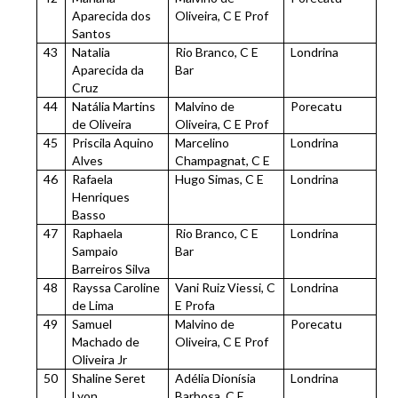
Aparecida dos
Oliveira, C E Prof
Santos
43
Natalia
Rio Branco, C E
Londrina
Aparecida da
Bar
Cruz
44
Natália Martins
Malvino de
Porecatu
de Oliveira
Oliveira, C E Prof
45
Priscila Aquino
Marcelino
Londrina
Alves
Champagnat, C E
46
Rafaela
Hugo Simas, C E
Londrina
Henriques
Basso
47
Raphaela
Rio Branco, C E
Londrina
Sampaio
Bar
Barreiros Silva
48
Rayssa Caroline
Vani Ruiz Viessi, C
Londrina
de Lima
E Profa
49
Samuel
Malvino de
Porecatu
Machado de
Oliveira, C E Prof
Oliveira Jr
50
Shaline Seret
Adélia Dionísia
Londrina
Lyon
Barbosa, C E