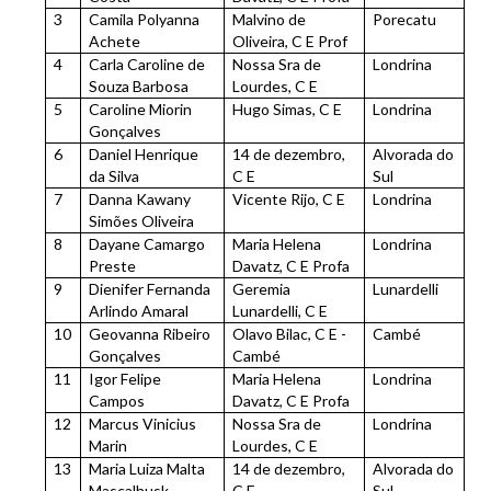
3
Camila Polyanna
Malvino de
Porecatu
Achete
Oliveira, C E Prof
4
Carla Caroline de
Nossa Sra de
Londrina
Souza Barbosa
Lourdes, C E
5
Caroline Miorin
Hugo Simas, C E
Londrina
Gonçalves
6
Daniel Henrique
14 de dezembro,
Alvorada do
da Silva
C E
Sul
7
Danna Kawany
Vicente Rijo, C E
Londrina
Simões Oliveira
8
Dayane Camargo
Maria Helena
Londrina
Preste
Davatz, C E Profa
9
Dienifer Fernanda
Geremia
Lunardelli
Arlindo Amaral
Lunardelli, C E
10
Geovanna Ribeiro
Olavo Bilac, C E -
Cambé
Gonçalves
Cambé
11
Igor Felipe
Maria Helena
Londrina
Campos
Davatz, C E Profa
12
Marcus Vinicius
Nossa Sra de
Londrina
Marin
Lourdes, C E
13
Maria Luiza Malta
14 de dezembro,
Alvorada do
Mascalhusk
C E
Sul