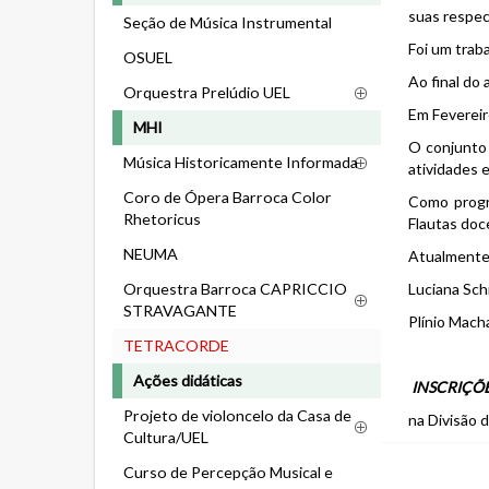
suas respect
Seção de Música Instrumental
Foi um trab
OSUEL
Ao final do
Orquestra Prelúdio UEL
Em Feverei
MHI
O conjunto 
Música Historicamente Informada
atividades 
Coro de Ópera Barroca Color
Como progra
Rhetoricus
Flautas doc
NEUMA
Atualmente
Luciana Sch
Orquestra Barroca CAPRICCIO
STRAVAGANTE
Plínio Mach
TETRACORDE
Ações didáticas
INSCRIÇÕE
Projeto de violoncelo da Casa de
na Divisão 
Cultura/UEL
Curso de Percepção Musical e