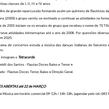
ivas classes de I, II, III e IV anos.
alho de grande repercussão formando assim um quinteto de flautistas da
 ano (2000) o grupo sentiu-se motivado a continuar as atividades na form
ro de 2001 iniciam-se os ensaios do grupo que recebeu o nome de TE
teve atividades ininterruptas até o ano de 2008. Por questões diversa
em 2020.
ma de concertos estuda a música das danças Italianas do Seicento en
es.
 integram o
Tetracorde
midt dos Santos - Flautas Doces Baixo e Tenor e
ado - Flautas Doces Tenor, Baixo e Direção Geral.
S ABERTAS até 22 de MARÇO
de Música em horário comercial 09-12h / 14h-18h. (agendar pelo tel.:043 9