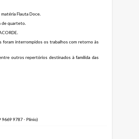
 matéria Flauta Doce.
a de quarteto.
TRACORDE.
s foram interrompidos os trabalhos com retorno às
tre outros repertórios destinados à famílida das
 9669 9787 - Plínio)