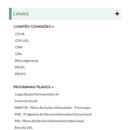
CANAIS
COMITÊS / COMISSÕES
CEUA
CEP-UEL
CIPA
CPA
Biossegurança
PROIC
PROITI
PROGRAMAS / PLANOS
Capacitação Permanente I.A.
Inclusão Social
PARFOR - Plano de Ações Articuladas - Formação
PDE - Programa de Desenvolvimento Educacional
PDI - Plano de Desenvolvimento Institucional
Recicla UEL