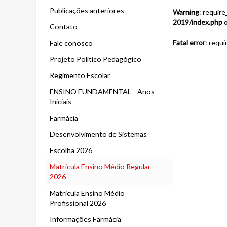
Publicações anteriores
Warning
: requir
2019/index.php
o
Contato
Fatal error
: requ
Fale conosco
Projeto Político Pedagógico
Regimento Escolar
ENSINO FUNDAMENTAL - Anos
Iniciais
Farmácia
Desenvolvimento de Sistemas
Escolha 2026
Matricula Ensino Médio Regular
2026
Matricula Ensino Médio
Profissional 2026
Informações Farmácia